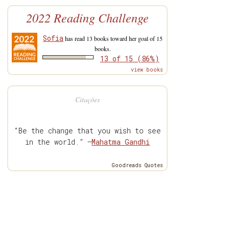
2022 Reading Challenge
Sofia
has read 13 books toward her goal of 15
books.
13 of 15 (86%)
view books
Citações
“Be the change that you wish to see
in the world.” —
Mahatma Gandhi
Goodreads Quotes