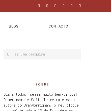
BLOG
CONTACTO
SOBRE
Olá a todos, sejam muito bem-vindos!
O meu nome é Sofia Teixeira e sou a
autora do BranMorrighan, o meu blogue
pessoal criado a 13 de Dezembro de