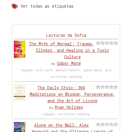
Ver todas as etiquetas
Leituras da Sofia
The Myth of Normal: Trauma,
Illness, and Healing in a Toxic
Culture
Gabor Maté
by
tagged: self-care, mental-health, gabor-maté, and
currently-reading
The Daily Stoic: 366
Meditations on Wisdom, Perseverance,
and the Art of Living
Ryan Holiday
by
tagged: currently-reading
Alone on the Wall: Alex
Honnold and the Ultimate Limits of