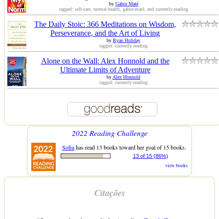
by
Gabor Maté
tagged: self-care, mental-health, gabor-maté, and currently-reading
The Daily Stoic: 366 Meditations on Wisdom,
Perseverance, and the Art of Living
by
Ryan Holiday
tagged: currently-reading
Alone on the Wall: Alex Honnold and the
Ultimate Limits of Adventure
by
Alex Honnold
tagged: currently-reading
2022 Reading Challenge
Sofia
has read 13 books toward her goal of 15 books.
13 of 15 (86%)
view books
Citações