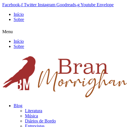
Facebook-f
Twitter
Instagram
Goodreads-g
Youtube
Envelope
Início
Sobre
Menu
Início
Sobre
Blog
Literatura
Música
Diários de Bordo
Entrevistas