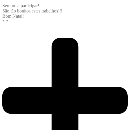
Sempre a participar!
São tão bonitos estes trabalhos!!!
Bom Natal!
*-*