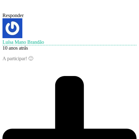
Responder
Luísa Mano Brandão
10 anos atrás
A participar! 🙂