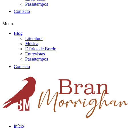
Passatempos
Contacto
Menu
Blog
Literatura
Música
Diários de Bordo
Entrevistas
Passatempos
Contacto
Início