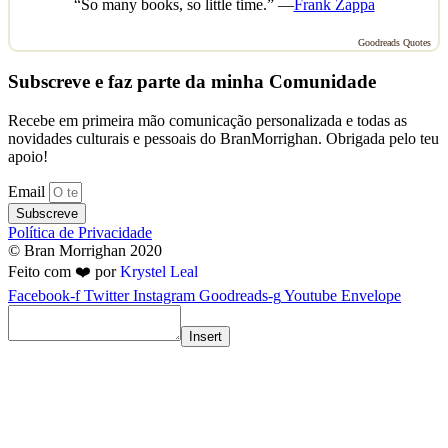
“So many books, so little time.” —
Frank Zappa
Goodreads Quotes
Subscreve e faz parte da minha Comunidade
Recebe em primeira mão comunicação personalizada e todas as
novidades culturais e pessoais do BranMorrighan. Obrigada pelo teu
apoio!
Email
Subscreve
Política de Privacidade
© Bran Morrighan 2020
Feito com ❤️ por
Krystel Leal
Facebook-f
Twitter
Instagram
Goodreads-g
Youtube
Envelope
Insert