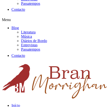
Passatempos
Contacto
Menu
Blog
Literatura
Música
Diários de Bordo
Entrevistas
Passatempos
Contacto
Início