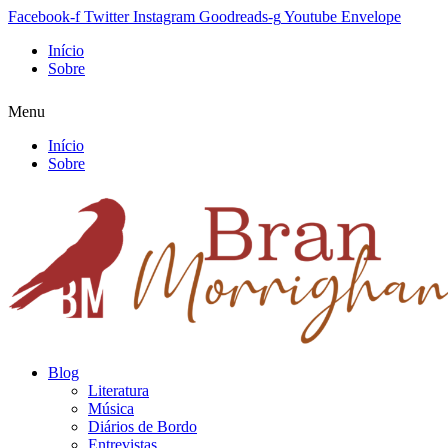
Facebook-f
Twitter
Instagram
Goodreads-g
Youtube
Envelope
Início
Sobre
Menu
Início
Sobre
Blog
Literatura
Música
Diários de Bordo
Entrevistas