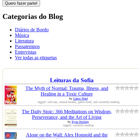
Quero fazer parte!
Categorias do Blog
Diários de Bordo
Música
Literatura
Passatempos
Entrevistas
Ver todas as etiquetas
Leituras da Sofia
The Myth of Normal: Trauma, Illness, and
Healing in a Toxic Culture
by
Gabor Maté
tagged: self-care, mental-health, gabor-maté, and currently-reading
The Daily Stoic: 366 Meditations on Wisdom,
Perseverance, and the Art of Living
by
Ryan Holiday
tagged: currently-reading
Alone on the Wall: Alex Honnold and the