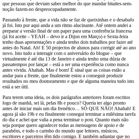
que pessoas que deviam saber melhor do que mandar bitaites-sem-
noção fazem-no despreocupadamente.
Passando à frente, que a vida não se faz de queixinhas e o desabafo
já foi. Isto por aqui anda a um ritmo alucinante. Até ontem andei a
preparar a versão final de um paper para uma conferência francesa
(já foi aceite – YEAH – devo ir a Dijon em Março) e Sexta-feira
tenho duas apresentações e ainda tenho dois trabalhos por fazer até
antes do Natal. Ah! E 50 projectos de alunos para corrigir até ao ano
novo. Isto tudo a interagir com o aniversário do blogue – que
virtualmente é até dia 13 de Janeiro e ainda tenho uma dúzia de
passatempos por lançar – está a ser uma experiência como nunca
antes vivida. Ahahah. Mas é bom! É sinal que as coisas estão a
andar para a frente, que finalmente estou a conseguir produzir
resultados no meu doutoramento e que de alguma maneira tudo isto
está a ser útil.
Para terem uma ideia, os dois parágrafos anteriores foram escritos
logo de manhã, sei lá, pelas 8h e pouco? Queria ter algo pronto
antes de iniciar mais um dia frenético… SÓ QUE NÃO! Ahahah! E
agora já são 19h e eu finalmente consegui terminar a milésima tarefa
do dia e achei que valia a pena terminar o post. Quanto mais não
seja porque quero agradecer todas as mensagens de apoio e de
parabéns, e todo o carinho do mundo que leitores, músicos,
escritores e parceiros têm tido comigo. E também adiantar que no