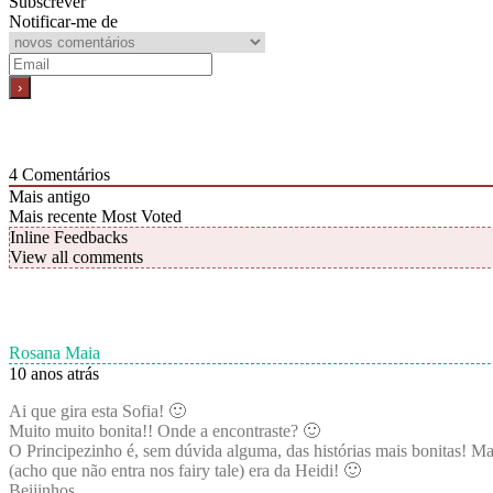
Subscrever
Notificar-me de
4
Comentários
Mais antigo
Mais recente
Most Voted
Inline Feedbacks
View all comments
Rosana Maia
10 anos atrás
Ai que gira esta Sofia! 🙂
Muito muito bonita!! Onde a encontraste? 🙂
O Principezinho é, sem dúvida alguma, das histórias mais bonitas! 
(acho que não entra nos fairy tale) era da Heidi! 🙂
Beijinhos,