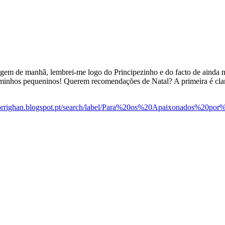
em de manhã, lembrei-me logo do Principezinho e do facto de ainda não
iminhos pequeninos! Querem recomendações de Natal? A primeira é clar
morrighan.blogspot.pt/search/label/Para%20os%20Apaixonados%20por