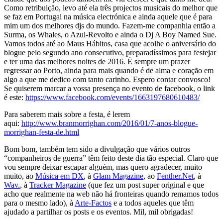
Como retribuição, levo até ela três projectos musicais do melhor que
se faz em Portugal na música electrónica e ainda aquele que é para
mim um dos melhores djs do mundo. Fazem-me companhia então a
Surma, os Whales, o Azul-Revolto e ainda o Dj A Boy Named Sue.
Vamos todos até ao Maus Hábitos, casa que acolhe o aniversário do
blogue pelo segundo ano consecutivo, preparadíssimos para festejar
e ter uma das melhores noites de 2016. É sempre um prazer
regressar ao Porto, ainda para mais quando é de alma e coração em
algo a que me dedico com tanto carinho. Espero contar convosco!
Se quiserem marcar a vossa presença no evento de facebook, o link
é este:
https://www.facebook.com/events/1663197680610483/
Para saberem mais sobre a festa, é lerem
aqui:
http://www.branmorrighan.com/2016/01/7-anos-blogue-
morrighan-festa-de.html
Bom bom, também tem sido a divulgação que vários outros
“companheiros de guerra” têm feito deste dia tão especial. Claro que
vou sempre deixar escapar alguém, mas quero agradecer, muito
muito, ao
Música em DX
, à
Glam Magazine
, ao
Fenther.Net
, à
Wav.
, à
Tracker Magazine
(que fez um post super original e que
acho que realmente na web não há fronteiras quando remamos todos
para o mesmo lado), à
Arte-Factos
e a todos aqueles que têm
ajudado a partilhar os posts e os eventos. Mil, mil obrigadas!