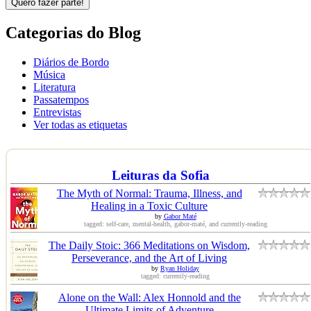
Quero fazer parte!
Categorias do Blog
Diários de Bordo
Música
Literatura
Passatempos
Entrevistas
Ver todas as etiquetas
Leituras da Sofia
The Myth of Normal: Trauma, Illness, and
Healing in a Toxic Culture
by
Gabor Maté
tagged: self-care, mental-health, gabor-maté, and currently-reading
The Daily Stoic: 366 Meditations on Wisdom,
Perseverance, and the Art of Living
by
Ryan Holiday
tagged: currently-reading
Alone on the Wall: Alex Honnold and the
Ultimate Limits of Adventure