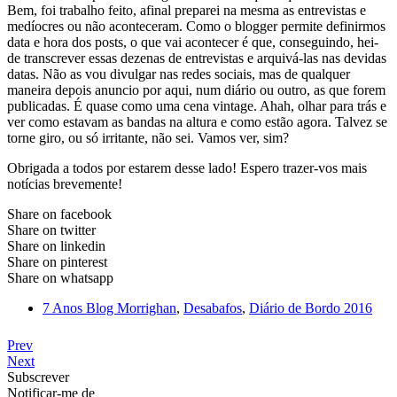
Bem, foi trabalho feito, afinal preparei na mesma as entrevistas e
medíocres ou não aconteceram. Como o blogger permite definirmos
data e hora dos posts, o que vai acontecer é que, conseguindo, hei-
de transcrever essas dezenas de entrevistas e arquivá-las nas devidas
datas. Não as vou divulgar nas redes sociais, mas de qualquer
maneira depois anuncio por aqui, num diário ou outro, as que forem
publicadas. É quase como uma cena vintage. Ahah, olhar para trás e
ver como estavam as bandas na altura e como estão agora. Talvez se
torne giro, ou só irritante, não sei. Vamos ver, sim?
Obrigada a todos por estarem desse lado! Espero trazer-vos mais
notícias brevemente!
Share on facebook
Share on twitter
Share on linkedin
Share on pinterest
Share on whatsapp
7 Anos Blog Morrighan
,
Desabafos
,
Diário de Bordo 2016
Prev
Next
Subscrever
Notificar-me de