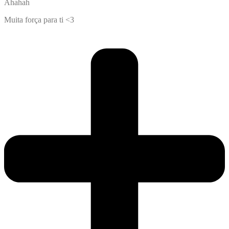
Ahahah
Muita força para ti <3