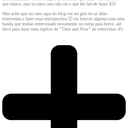
que nunca, mas no meu caso não sei o que lhe hei-de fazer XD
Mas acho que no caso aqui do blog vai ser giro ter as ditas
entrevistas e fazer essa retrospectiva 🙂 (se houver alguma com uma
banda que tenhas entrevistado novamente ou esteja para breve, até
dava para fazer uma espécie de "Then and Now" de entrevistas :P)