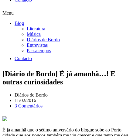
Menu
Blog
Literatura
Música
Diários de Bordo
Entrevistas
Passatempos
Contacto
[Diário de Bordo] É já amanhã…! E
outras curiosidades
Diários de Bordo
11/02/2016
3 Comentários
É já amanhã que o sétimo aniversário do blogue sobe ao Porto,
cidade que aos poucos também me viu crescer e que tanto me deu.