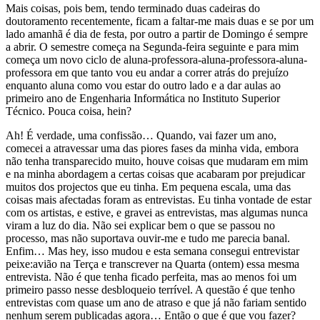
Mais coisas, pois bem, tendo terminado duas cadeiras do
doutoramento recentemente, ficam a faltar-me mais duas e se por um
lado amanhã é dia de festa, por outro a partir de Domingo é sempre
a abrir. O semestre começa na Segunda-feira seguinte e para mim
começa um novo ciclo de aluna-professora-aluna-professora-aluna-
professora em que tanto vou eu andar a correr atrás do prejuízo
enquanto aluna como vou estar do outro lado e a dar aulas ao
primeiro ano de Engenharia Informática no Instituto Superior
Técnico. Pouca coisa, hein?
Ah! É verdade, uma confissão… Quando, vai fazer um ano,
comecei a atravessar uma das piores fases da minha vida, embora
não tenha transparecido muito, houve coisas que mudaram em mim
e na minha abordagem a certas coisas que acabaram por prejudicar
muitos dos projectos que eu tinha. Em pequena escala, uma das
coisas mais afectadas foram as entrevistas. Eu tinha vontade de estar
com os artistas, e estive, e gravei as entrevistas, mas algumas nunca
viram a luz do dia. Não sei explicar bem o que se passou no
processo, mas não suportava ouvir-me e tudo me parecia banal.
Enfim… Mas hey, isso mudou e esta semana consegui entrevistar
peixe:avião na Terça e transcrever na Quarta (ontem) essa mesma
entrevista. Não é que tenha ficado perfeita, mas ao menos foi um
primeiro passo nesse desbloqueio terrível. A questão é que tenho
entrevistas com quase um ano de atraso e que já não fariam sentido
nenhum serem publicadas agora… Então o que é que vou fazer?