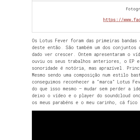
Fotog
https://www.fa
Os Lotus Fever foram das primeiras bandas
deste então. São também um dos conjuntos 
dado ver crescer. Ontem apresentaram o ví
ouviu os seus trabalhos anteriores, o EP e
sonoridade é notória, mas aprazível. Princ
Mesmo sendo uma composição num estilo bas
conseguimos reconhecer a “marca” Lotus Fev
do que isso mesmo – mudar sem perder a id
deixo o vídeo e o player do soundcloud on
os meus parabéns e o meu carinho, cá fico