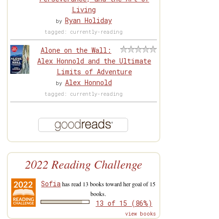
Living
Ryan Holiday
by
tagged: currently-reading
Alone on the Wall:
Alex Honnold and the Ultimate
Limits of Adventure
Alex Honnold
by
tagged: currently-reading
2022 Reading Challenge
Sofia
has read 13 books toward her goal of 15
books.
13 of 15 (86%)
view books