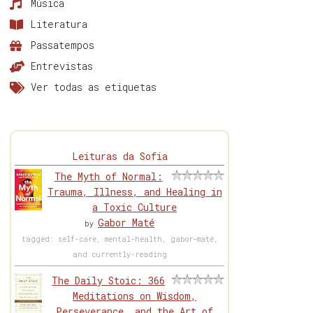
Música
Literatura
Passatempos
Entrevistas
Ver todas as etiquetas
Leituras da Sofia
The Myth of Normal:
Trauma, Illness, and Healing in
a Toxic Culture
Gabor Maté
by
tagged: self-care, mental-health, gabor-maté,
and currently-reading
The Daily Stoic: 366
Meditations on Wisdom,
Perseverance, and the Art of