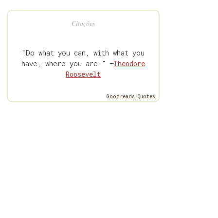
Citações
“Do what you can, with what you
have, where you are.” —
Theodore
Roosevelt
Goodreads Quotes