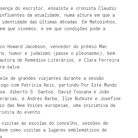
sença do escritor, ensaísta e cronista Claudio
influentes da atualidade, numa altura em que a
 identidade das últimas décadas. Em Matosinhos,
 em que vivemos, e em que condições pode a
co Howard Jacobson, vencedor do prémio Man
ens, humor e judaísmo (passe o pleonasmo), bem
autora de Remédios Literários, e Clara Ferreira
ra salva.
ele de grandes viajantes durante a sessão
logo com Patrícia Reis, partindo Por Este Mundo
rsa. Alberto S. Santos, David Toscana e João
erárias, e Andrés Barba, Ilze Butkute e Josefine
io das New Voices europeias, uma iniciativa da
parceira do evento.
 visitas às escolas do concelho, sessões de
 bem como visitas a lugares emblemáticos de
a.