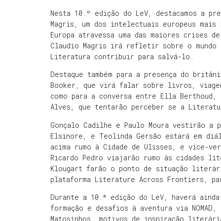
Nesta 10.º edição do LeV, destacamos a pre
Magris, um dos intelectuais europeus mais 
Europa atravessa uma das maiores crises de
Claudio Magris irá refletir sobre o mundo
Literatura contribuir para salvá-lo.
Destaque também para a presença do britâni
Booker, que virá falar sobre livros, viag
como para a conversa entre Ella Berthoud, 
Alves, que tentarão perceber se a Literatu
Gonçalo Cadilhe e Paulo Moura vestirão a p
Elsinore, e Teolinda Gersão estará em diá
acima rumo à Cidade de Ulisses, e vice-ve
Ricardo Pedro viajarão rumo às cidades lit
Klougart farão o ponto de situação literár
plataforma Literature Across Frontiers, 
Durante a 10.ª edição do LeV, haverá ainda
formação e desafios à aventura via NOMAD,
Matosinhos, motivos de inspiração literári