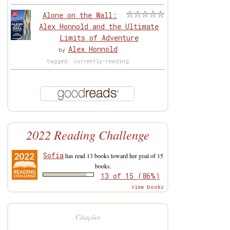
Alone on the Wall:
Alex Honnold and the Ultimate
Limits of Adventure
Alex Honnold
by
tagged: currently-reading
2022 Reading Challenge
Sofia
has read 13 books toward her goal of 15
books.
13 of 15 (86%)
view books
Citações