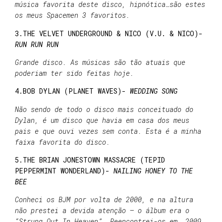
música favorita deste disco, hipnótica…são estes
os meus Spacemen 3 favoritos.
3.
THE VELVET UNDERGROUND & NICO (V.U. & NICO)-
RUN RUN RUN
Grande disco. As músicas são tão atuais que
poderiam ter sido feitas hoje.
4.BOB DYLAN (PLANET WAVES)-
WEDDING SONG
Não sendo de todo o disco mais conceituado do
Dylan, é um disco que havia em casa dos meus
pais e que ouvi vezes sem conta. Esta é a minha
faixa favorita do disco.
5.THE BRIAN JONESTOWN MASSACRE (TEPID
PEPPERMINT WONDERLAND)-
NAILING HONEY TO THE
BEE
Conheci os BJM por volta de 2000, e na altura
não prestei a devida atenção – o álbum era o
“Strung Out In Heaven”. Reencontrei-os em 2009