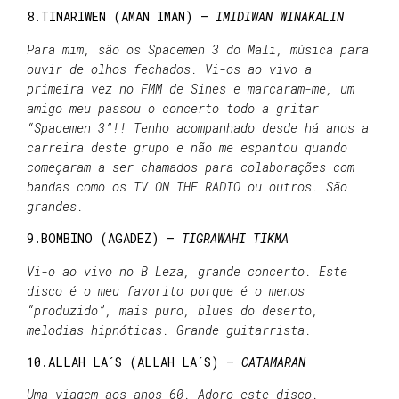
8.TINARIWEN (AMAN IMAN) –
IMIDIWAN WINAKALIN
Para mim, são os Spacemen 3 do Mali, música para
ouvir de olhos fechados. Vi-os ao vivo a
primeira vez no FMM de Sines e marcaram-me, um
amigo meu passou o concerto todo a gritar
“Spacemen 3”!! Tenho acompanhado desde há anos a
carreira deste grupo e não me espantou quando
começaram a ser chamados para colaborações com
bandas como os TV ON THE RADIO ou outros. São
grandes.
9.BOMBINO (AGADEZ) –
TIGRAWAHI TIKMA
Vi-o ao vivo no B Leza, grande concerto. Este
disco é o meu favorito porque é o menos
“produzido”, mais puro, blues do deserto,
melodias hipnóticas. Grande guitarrista.
10.ALLAH LA´S (ALLAH LA´S) –
CATAMARAN
Uma viagem aos anos 60. Adoro este disco.