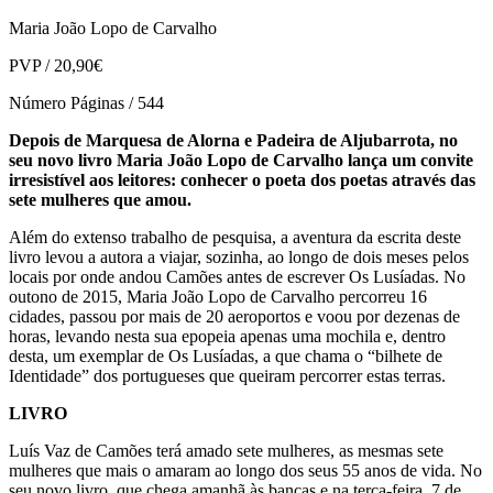
Maria João Lopo de Carvalho
PVP / 20,90€
Número Páginas / 544
Depois de Marquesa de Alorna e Padeira de Aljubarrota, no
seu novo livro Maria João Lopo de Carvalho lança um convite
irresistível aos leitores: conhecer o poeta dos poetas através das
sete mulheres que amou.
Além do extenso trabalho de pesquisa, a aventura da escrita deste
livro levou a autora a viajar, sozinha, ao longo de dois meses pelos
locais por onde andou Camões antes de escrever Os Lusíadas. No
outono de 2015, Maria João Lopo de Carvalho percorreu 16
cidades, passou por mais de 20 aeroportos e voou por dezenas de
horas, levando nesta sua epopeia apenas uma mochila e, dentro
desta, um exemplar de Os Lusíadas, a que chama o “bilhete de
Identidade” dos portugueses que queiram percorrer estas terras.
LIVRO
Luís Vaz de Camões terá amado sete mulheres, as mesmas sete
mulheres que mais o amaram ao longo dos seus 55 anos de vida. No
seu novo livro, que chega amanhã às bancas e na terça-feira, 7 de