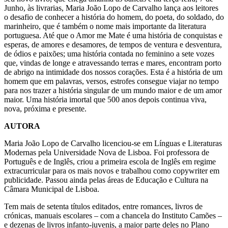
Junho, às livrarias, Maria João Lopo de Carvalho lança aos leitores
o desafio de conhecer a história do homem, do poeta, do soldado, do
marinheiro, que é também o nome mais importante da literatura
portuguesa. Até que o Amor me Mate é uma história de conquistas e
esperas, de amores e desamores, de tempos de ventura e desventura,
de ódios e paixões; uma história contada no feminino a sete vozes
que, vindas de longe e atravessando terras e mares, encontram porto
de abrigo na intimidade dos nossos corações. Esta é a história de um
homem que em palavras, versos, estrofes consegue viajar no tempo
para nos trazer a história singular de um mundo maior e de um amor
maior. Uma história imortal que 500 anos depois continua viva,
nova, próxima e presente.
AUTORA
Maria João Lopo de Carvalho licenciou-se em Línguas e Literaturas
Modernas pela Universidade Nova de Lisboa. Foi professora de
Português e de Inglês, criou a primeira escola de Inglês em regime
extracurricular para os mais novos e trabalhou como copywriter em
publicidade. Passou ainda pelas áreas de Educação e Cultura na
Câmara Municipal de Lisboa.
Tem mais de setenta títulos editados, entre romances, livros de
crónicas, manuais escolares – com a chancela do Instituto Camões –
e dezenas de livros infanto-juvenis, a maior parte deles no Plano