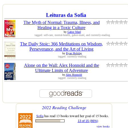
Leituras da Sofia
The Myth of Normal: Trauma, Illness, and
Healing in a Toxic Culture
by
Gabor Maté
tagged: self-care, mental-health, gabor-maté, and currently-reading
The Daily Stoic: 366 Meditations on Wisdom,
Perseverance, and the Art of Living
by
Ryan Holiday
tagged: currently-reading
Alone on the Wall: Alex Honnold and the
Ultimate Limits of Adventure
by
Alex Honnold
tagged: currently-reading
2022 Reading Challenge
Sofia
has read 13 books toward her goal of 15 books.
13 of 15 (86%)
view books