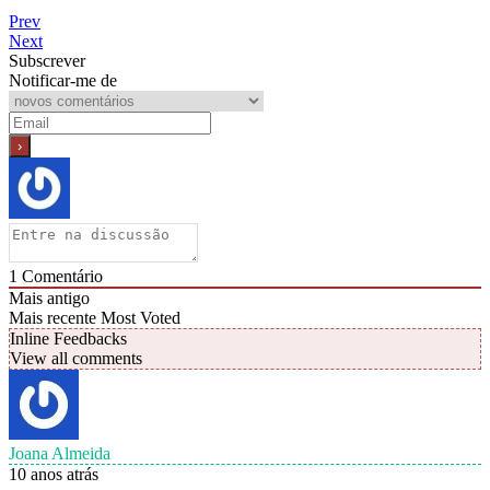
Prev
Next
Subscrever
Notificar-me de
1
Comentário
Mais antigo
Mais recente
Most Voted
Inline Feedbacks
View all comments
Joana Almeida
10 anos atrás