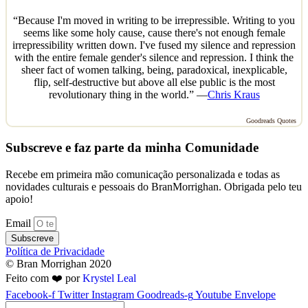
“Because I'm moved in writing to be irrepressible. Writing to you
seems like some holy cause, cause there's not enough female
irrepressibility written down. I've fused my silence and repression
with the entire female gender's silence and repression. I think the
sheer fact of women talking, being, paradoxical, inexplicable,
flip, self-destructive but above all else public is the most
revolutionary thing in the world.” —
Chris Kraus
Goodreads Quotes
Subscreve e faz parte da minha Comunidade
Recebe em primeira mão comunicação personalizada e todas as
novidades culturais e pessoais do BranMorrighan. Obrigada pelo teu
apoio!
Email
Subscreve
Política de Privacidade
© Bran Morrighan 2020
Feito com ❤️ por
Krystel Leal
Facebook-f
Twitter
Instagram
Goodreads-g
Youtube
Envelope