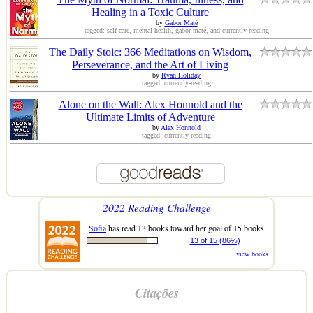
Healing in a Toxic Culture
by
Gabor Maté
tagged: self-care, mental-health, gabor-maté, and currently-reading
The Daily Stoic: 366 Meditations on Wisdom,
Perseverance, and the Art of Living
by
Ryan Holiday
tagged: currently-reading
Alone on the Wall: Alex Honnold and the
Ultimate Limits of Adventure
by
Alex Honnold
tagged: currently-reading
2022 Reading Challenge
Sofia
has read 13 books toward her goal of 15 books.
13 of 15 (86%)
view books
Citações