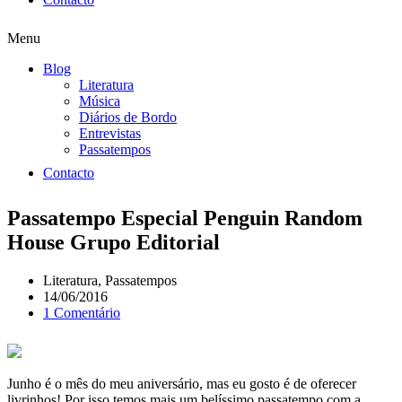
Menu
Blog
Literatura
Música
Diários de Bordo
Entrevistas
Passatempos
Contacto
Passatempo Especial Penguin Random
House Grupo Editorial
Literatura
,
Passatempos
14/06/2016
1 Comentário
Junho é o mês do meu aniversário, mas eu gosto é de oferecer
livrinhos! Por isso temos mais um belíssimo passatempo com a