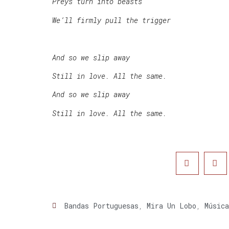
Preys turn into beasts
We’ll firmly pull the trigger
And so we slip away
Still in love. All the same.
And so we slip away
Still in love. All the same.
Bandas Portuguesas
,
Mira Un Lobo
,
Música