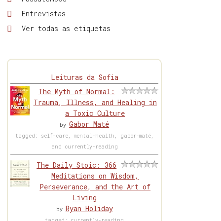
Entrevistas
Ver todas as etiquetas
Leituras da Sofia
The Myth of Normal:
Trauma, Illness, and Healing in
a Toxic Culture
Gabor Maté
by
tagged: self-care, mental-health, gabor-maté,
and currently-reading
The Daily Stoic: 366
Meditations on Wisdom,
Perseverance, and the Art of
Living
Ryan Holiday
by
tagged: currently-reading