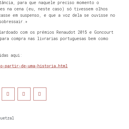
tância, para que naquele preciso momento o
tes na cena (eu, neste caso) só tivessem olhos
casse em suspenso, e que a voz dela se ouvisse no
 sobressair.»
lardoado com os prémios Renaudot 2015 e Goncourt
para compra nas livrarias portuguesas bem como
idas aqui:
ao-partir-de-uma-historia.html
Quetzal