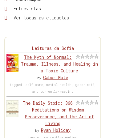
Entrevistas
Ver todas as etiquetas
Leituras da Sofia
The Myth of Normal:
Trauma, Illness, and Healing in
a Toxic Culture
Gabor Maté
by
tagged: self-care, mental-health, gabor-maté,
and currently-reading
The Daily Stoic: 366
Meditations on Wisdom,
Perseverance, and the Art of
Living
Ryan Holiday
by
tagged: currently-reading