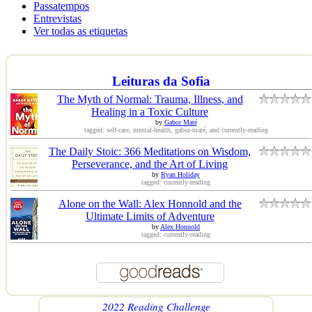
Passatempos
Entrevistas
Ver todas as etiquetas
Leituras da Sofia
The Myth of Normal: Trauma, Illness, and
Healing in a Toxic Culture
by
Gabor Maté
tagged: self-care, mental-health, gabor-maté, and currently-reading
The Daily Stoic: 366 Meditations on Wisdom,
Perseverance, and the Art of Living
by
Ryan Holiday
tagged: currently-reading
Alone on the Wall: Alex Honnold and the
Ultimate Limits of Adventure
by
Alex Honnold
tagged: currently-reading
2022 Reading Challenge