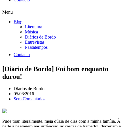
Menu
Blog
Literatura
Música
Diários de Bordo
Entrevistas
Passatempos
Contacto
[Diário de Bordo] Foi bom enquanto
durou!
Diários de Bordo
05/08/2016
Sem Comentários
Pude tirar, literalmente, meia dúzia de dias com a minha família. À
parte a passagem nas urgências, as cargas de tramadol, diazepam e