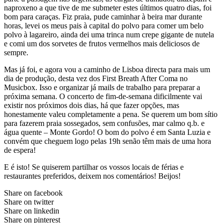
naproxeno a que tive de me submeter estes últimos quatro dias, foi
bom para caraças. Fiz praia, pude caminhar à beira mar durante
horas, levei os meus pais à capital do polvo para comer um belo
polvo à lagareiro, ainda dei uma trinca num crepe gigante de nutela
e comi um dos sorvetes de frutos vermelhos mais deliciosos de
sempre.
Mas já foi, e agora vou a caminho de Lisboa directa para mais um
dia de produção, desta vez dos First Breath After Coma no
Musicbox. Isso e organizar já mails de trabalho para preparar a
próxima semana. O concerto de fim-de-semana dificilmente vai
existir nos próximos dois dias, há que fazer opções, mas
honestamente valeu completamente a pena. Se querem um bom sítio
para fazerem praia sossegados, sem confusões, mar calmo q.b. e
água quente – Monte Gordo! O bom do polvo é em Santa Luzia e
convém que cheguem logo pelas 19h senão têm mais de uma hora
de espera!
E é isto! Se quiserem partilhar os vossos locais de férias e
restaurantes preferidos, deixem nos comentários! Beijos!
Share on facebook
Share on twitter
Share on linkedin
Share on pinterest