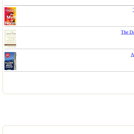
The Da
A