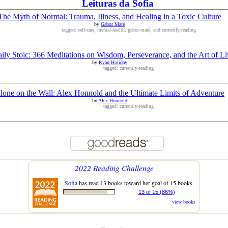
Leituras da Sofia
The Myth of Normal: Trauma, Illness, and Healing in a Toxic Culture
by
Gabor Maté
tagged: self-care, mental-health, gabor-maté, and currently-reading
ily Stoic: 366 Meditations on Wisdom, Perseverance, and the Art of Li
by
Ryan Holiday
tagged: currently-reading
lone on the Wall: Alex Honnold and the Ultimate Limits of Adventure
by
Alex Honnold
tagged: currently-reading
2022 Reading Challenge
Sofia
has read 13 books toward her goal of 15 books.
13 of 15 (86%)
view books