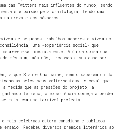
uma das Twitters mais influentes do mundo, sendo
ientais e paixão pela ornitologia, tendo uma
a natureza e dos pássaros.
evivem de pequenos trabalhos menores e vivem no
consiliência, uma «experiência social» que
 inscrevem-se imediatamente. A única coisa que
dade mês sim, mês não, trocando a sua casa por
rém, a que Stan e Charmaine, sem o saberem um do
aixonadas pelos seus «alternantes», o casal que
, à medida que as pressões do projeto, a
o ganhando terreno, a experiência começa a perder
r-se mais com uma terrível profecia.
 a mais celebrada autora canadiana e publicou
 e ensaio. Recebeu diversos prémios literários ao