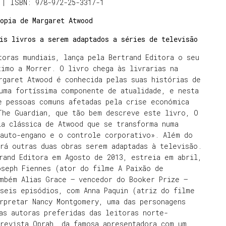
 | ISBN: 978-972-25-3317-1
opia de Margaret Atwood
is livros a serem adaptados a séries de televisão
toras mundiais, lança pela Bertrand Editora o seu
imo a Morrer. O livro chega às livrarias na
rgaret Atwood é conhecida pelas suas histórias de
uma fortíssima componente de atualidade, e nesta
e pessoas comuns afetadas pela crise económica
The Guardian, que tão bem descreve este livro, O
a clássica de Atwood que se transforma numa
 auto-engano e o controle corporativo». Além do
rá outras duas obras serem adaptadas à televisão.
rand Editora em Agosto de 2013, estreia em abril,
oseph Fiennes (ator do filme A Paixão de
ambém Alias Grace – vencedor do Booker Prize –
seis episódios, com Anna Paquin (atriz do filme
rpretar Nancy Montgomery, uma das personagens
as autoras preferidas das leitoras norte-
revista Oprah, da famosa apresentadora com um