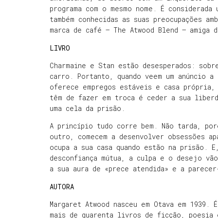
programa com o mesmo nome. É considerada 
também conhecidas as suas preocupações amb
marca de café – The Atwood Blend – amiga d
LIVRO
Charmaine e Stan estão desesperados: sobr
carro. Portanto, quando veem um anúncio a 
oferece empregos estáveis e casa própria,
têm de fazer em troca é ceder a sua liber
uma cela da prisão.
A princípio tudo corre bem. Não tarda, po
outro, comecem a desenvolver obsessões ap
ocupa a sua casa quando estão na prisão. E
desconfiança mútua, a culpa e o desejo vã
a sua aura de «prece atendida» e a parece
AUTORA
Margaret Atwood nasceu em Otava em 1939. É
mais de quarenta livros de ficção, poesia