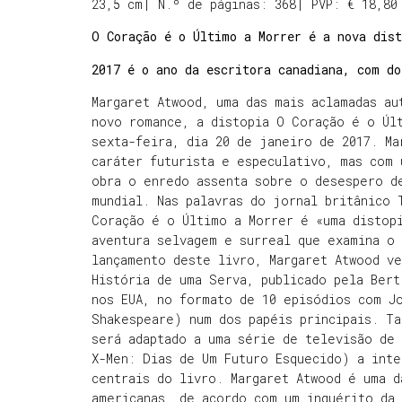
23,5 cm| N.º de páginas: 368| PVP: € 18,80
O Coração é o Último a Morrer é a nova dist
2017 é o ano da escritora canadiana, com do
Margaret Atwood, uma das mais aclamadas au
novo romance, a distopia O Coração é o Últ
sexta-feira, dia 20 de janeiro de 2017. Ma
caráter futurista e especulativo, mas com 
obra o enredo assenta sobre o desespero d
mundial. Nas palavras do jornal britânico 
Coração é o Último a Morrer é «uma distopi
aventura selvagem e surreal que examina o
lançamento deste livro, Margaret Atwood ve
História de uma Serva, publicado pela Bert
nos EUA, no formato de 10 episódios com J
Shakespeare) num dos papéis principais. T
será adaptado a uma série de televisão de 
X-Men: Dias de Um Futuro Esquecido) a inte
centrais do livro. Margaret Atwood é uma d
americanas, de acordo com um inquérito da 