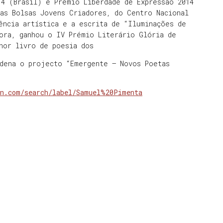
14 (Brasil) e Prémio Liberdade de Expressão 2014
das Bolsas Jovens Criadores, do Centro Nacional
ência artística e a escrita de “Iluminações de
ora, ganhou o IV Prémio Literário Glória de
hor livro de poesia dos
rdena o projecto “Emergente – Novos Poetas
an.com/search/label/Samuel%20Pimenta