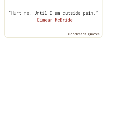
“Hurt me. Until I am outside pain.”
—
Eimear McBride
Goodreads Quotes