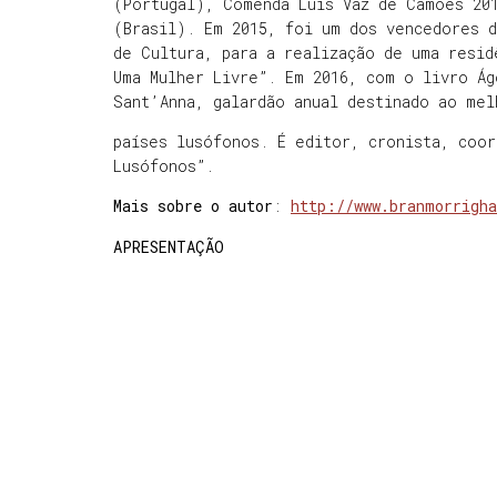
(Portugal), Comenda Luís Vaz de Camões 20
(Brasil). Em 2015, foi um dos vencedores 
de Cultura, para a realização de uma resid
Uma Mulher Livre”. Em 2016, com o livro Ág
Sant’Anna, galardão anual destinado ao mel
países lusófonos. É editor, cronista, coo
Lusófonos”.
Mais sobre o autor
:
http://www.branmorrigh
APRESENTAÇÃO