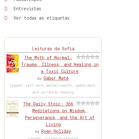
Entrevistas
Ver todas as etiquetas
Leituras da Sofia
The Myth of Normal:
Trauma, Illness, and Healing in
a Toxic Culture
Gabor Maté
by
tagged: self-care, mental-health, gabor-maté,
and currently-reading
The Daily Stoic: 366
Meditations on Wisdom,
Perseverance, and the Art of
Living
Ryan Holiday
by
tagged: currently-reading