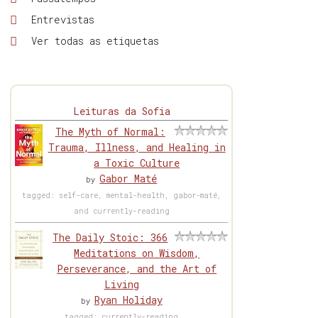
Entrevistas
Ver todas as etiquetas
Leituras da Sofia
The Myth of Normal:
Trauma, Illness, and Healing in
a Toxic Culture
Gabor Maté
by
tagged: self-care, mental-health, gabor-maté,
and currently-reading
The Daily Stoic: 366
Meditations on Wisdom,
Perseverance, and the Art of
Living
Ryan Holiday
by
tagged: currently-reading