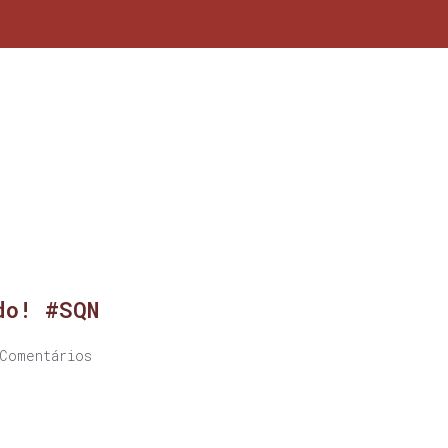
do! #SQN
Comentários