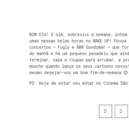
BOM DIA! E sim, sobrevivi à semana, ontem 
umas nessas belas horas no WAKE UP! Póvoa 
concertos – Fugly e 800 Gondomar – que fo
de manhã e há um pequeno pesadelo que aind
terminar, casa e roupas para arrumar, e pr
mouche
quando lança os seus
cartoons
novos
mesmo desejar-vos um bom fim-de-semana 🙂
PS: Hoje de estar vou estar no Cinema São