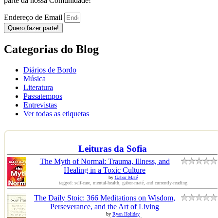
parte da nossa Comunidade!
Endereço de Email
Quero fazer parte!
Categorias do Blog
Diários de Bordo
Música
Literatura
Passatempos
Entrevistas
Ver todas as etiquetas
Leituras da Sofia
The Myth of Normal: Trauma, Illness, and
Healing in a Toxic Culture
by
Gabor Maté
tagged: self-care, mental-health, gabor-maté, and currently-reading
The Daily Stoic: 366 Meditations on Wisdom,
Perseverance, and the Art of Living
by
Ryan Holiday