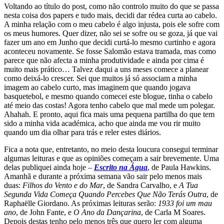
Voltando ao título do post, como não controlo muito do que se passa
nesta coisa dos papers e tudo mais, decidi dar rédea curta ao cabelo.
A minha relação com o meu cabelo é algo injusta, pois ele sofre com
os meus humores. Quer dizer, não sei se sofre ou se goza, já que vai
fazer um ano em Junho que decidi curtá-lo mesmo curtinho e agora
aconteceu novamente. Se fosse Salomão estava tramada, mas como
parece que não afecta a minha produtividade e ainda por cima é
muito mais prático… Talvez daqui a uns meses comece a planear
como deixá-lo crescer. Sei que muitos já só associam a minha
imagem ao cabelo curto, mas imaginem que quando jogava
basquetebol, e mesmo quando comecei este blogue, tinha o cabelo
até meio das costas! Agora tenho cabelo que mal mede um polegar.
Ahahah. E pronto, aqui fica mais uma pequena partilha do que tem
sido a minha vida académica, acho que ainda me vou rir muito
quando um dia olhar para trás e reler estes diários.
Fica a nota que, entretanto, no meio desta loucura consegui terminar
algumas leituras e que as opiniões começam a sair brevemente. Uma
delas publiquei ainda hoje –
Escrito na Água
, de Paula Hawkins.
Amanhã e durante a próxima semana vão sair pelo menos mais
duas:
Filhos do Vento e do Mar
, de Sandra Carvalho, e
A Tua
Segunda Vida Começa Quando Percebes Que Não Terás Outra
, de
Raphaëlle Giordano. As próximas leituras serão:
1933 foi um mau
ano
, de John Fante, e
O Ano da Dançarina
, de Carla M Soares.
Depois destas tenho pelo menos três que quero ler com alguma