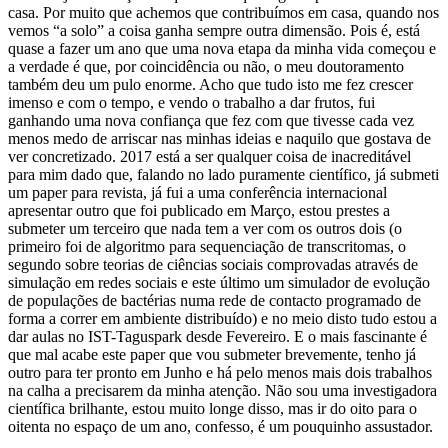
casa. Por muito que achemos que contribuímos em casa, quando nos
vemos “a solo” a coisa ganha sempre outra dimensão. Pois é, está
quase a fazer um ano que uma nova etapa da minha vida começou e
a verdade é que, por coincidência ou não, o meu doutoramento
também deu um pulo enorme. Acho que tudo isto me fez crescer
imenso e com o tempo, e vendo o trabalho a dar frutos, fui
ganhando uma nova confiança que fez com que tivesse cada vez
menos medo de arriscar nas minhas ideias e naquilo que gostava de
ver concretizado. 2017 está a ser qualquer coisa de inacreditável
para mim dado que, falando no lado puramente científico, já submeti
um paper para revista, já fui a uma conferência internacional
apresentar outro que foi publicado em Março, estou prestes a
submeter um terceiro que nada tem a ver com os outros dois (o
primeiro foi de algoritmo para sequenciação de transcritomas, o
segundo sobre teorias de ciências sociais comprovadas através de
simulação em redes sociais e este último um simulador de evolução
de populações de bactérias numa rede de contacto programado de
forma a correr em ambiente distribuído) e no meio disto tudo estou a
dar aulas no IST-Taguspark desde Fevereiro. E o mais fascinante é
que mal acabe este paper que vou submeter brevemente, tenho já
outro para ter pronto em Junho e há pelo menos mais dois trabalhos
na calha a precisarem da minha atenção. Não sou uma investigadora
científica brilhante, estou muito longe disso, mas ir do oito para o
oitenta no espaço de um ano, confesso, é um pouquinho assustador.