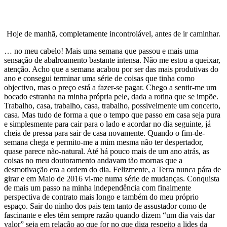
Hoje de manhã, completamente incontrolável, antes de ir caminhar.
… no meu cabelo! Mais uma semana que passou e mais uma
sensação de abalroamento bastante intensa. Não me estou a queixar,
atenção. Acho que a semana acabou por ser das mais produtivas do
ano e consegui terminar uma série de coisas que tinha como
objectivo, mas o preço está a fazer-se pagar. Chego a sentir-me um
bocado estranha na minha própria pele, dada a rotina que se impõe.
Trabalho, casa, trabalho, casa, trabalho, possivelmente um concerto,
casa. Mas tudo de forma a que o tempo que passo em casa seja pura
e simplesmente para cair para o lado e acordar no dia seguinte, já
cheia de pressa para sair de casa novamente. Quando o fim-de-
semana chega e permito-me a mim mesma não ter despertador,
quase parece não-natural. Até há pouco mais de um ano atrás, as
coisas no meu doutoramento andavam tão mornas que a
desmotivação era a ordem do dia. Felizmente, a Terra nunca pára de
girar e em Maio de 2016 vi-me numa série de mudanças. Conquista
de mais um passo na minha independência com finalmente
perspectiva de contrato mais longo e também do meu próprio
espaço. Sair do ninho dos pais tem tanto de assustador como de
fascinante e eles têm sempre razão quando dizem “um dia vais dar
valor” seja em relação ao que for no que diga respeito a lides da