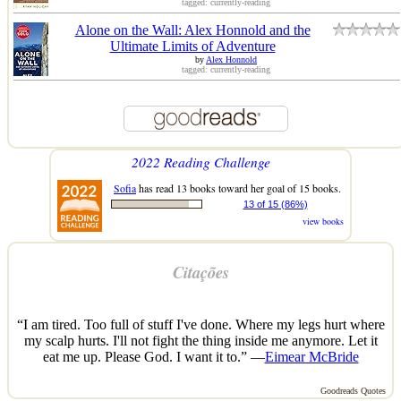
tagged: currently-reading
Alone on the Wall: Alex Honnold and the
Ultimate Limits of Adventure
by
Alex Honnold
tagged: currently-reading
2022 Reading Challenge
Sofia
has read 13 books toward her goal of 15 books.
13 of 15 (86%)
view books
Citações
“I am tired. Too full of stuff I've done. Where my legs hurt where
my scalp hurts. I'll not fight the thing inside me anymore. Let it
eat me up. Please God. I want it to.” —
Eimear McBride
Goodreads Quotes