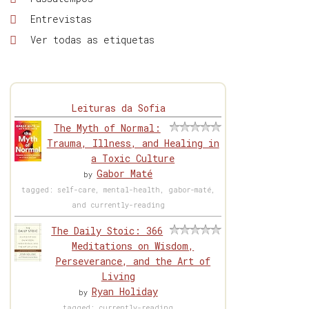
Entrevistas
Ver todas as etiquetas
Leituras da Sofia
The Myth of Normal:
Trauma, Illness, and Healing in
a Toxic Culture
Gabor Maté
by
tagged: self-care, mental-health, gabor-maté,
and currently-reading
The Daily Stoic: 366
Meditations on Wisdom,
Perseverance, and the Art of
Living
Ryan Holiday
by
tagged: currently-reading