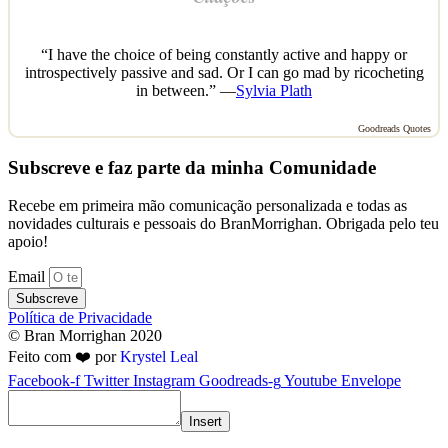
“I have the choice of being constantly active and happy or
introspectively passive and sad. Or I can go mad by ricocheting
in between.” —
Sylvia Plath
Goodreads Quotes
Subscreve e faz parte da minha Comunidade
Recebe em primeira mão comunicação personalizada e todas as
novidades culturais e pessoais do BranMorrighan. Obrigada pelo teu
apoio!
Email
Subscreve
Política de Privacidade
© Bran Morrighan 2020
Feito com ❤️ por
Krystel Leal
Facebook-f
Twitter
Instagram
Goodreads-g
Youtube
Envelope
Insert