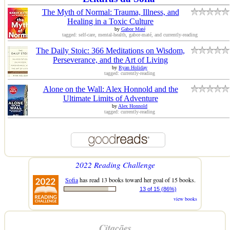
The Myth of Normal: Trauma, Illness, and
Healing in a Toxic Culture
by
Gabor Maté
tagged: self-care, mental-health, gabor-maté, and currently-reading
The Daily Stoic: 366 Meditations on Wisdom,
Perseverance, and the Art of Living
by
Ryan Holiday
tagged: currently-reading
Alone on the Wall: Alex Honnold and the
Ultimate Limits of Adventure
by
Alex Honnold
tagged: currently-reading
2022 Reading Challenge
Sofia
has read 13 books toward her goal of 15 books.
13 of 15 (86%)
view books
Citações