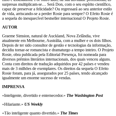
surpresas multiplicam-se… Será Don, com o seu espírito científico,
capaz de preservar a felicidade? Ou regressará ao seu anterior estilo
de vida, arriscando-se a perder Rosie para sempre? O Efeito Rosie é
a sequela do inesquecível bestseller internacional O Projeto Rosie.
AUTOR
Graeme Simsion, natural de Auckland, Nova Zelândia, vive
atualmente em Melbourne, Austrália, com a mulher e os dois filhos.
Depois de ter sido consultor de gestão e tecnologias da informação,
decidiu tornar-se romancista e dramaturgo a tempo inteiro. O Projeto
Rosie, obra publicada pela Editorial Presença, foi nomeada para
diversos prémios literários internacionais, dos quais venceu alguns.
Conta com direitos de tradução adquiridos por 42 países e vendeu
mais de 3 milhões de exemplares. Os direitos da sequela O Efeito
Rosie foram, para já, assegurados por 25 países, tendo alcançado
igualmente um enorme sucesso de vendas.
IMPRENSA
«Inteligente, divertido e enternecedor.»
The Washington Post
«Hilariante.»
US Weekly
«Tão inteligente quanto divertido.»
The Times