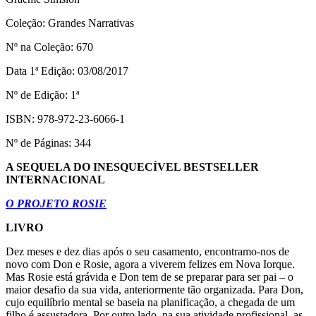
Coleção: Grandes Narrativas
Nº na Coleção: 670
Data 1ª Edição: 03/08/2017
Nº de Edição: 1ª
ISBN: 978-972-23-6066-1
Nº de Páginas: 344
A SEQUELA DO INESQUECÍVEL BESTSELLER
INTERNACIONAL
O PROJETO ROSIE
LIVRO
Dez meses e dez dias após o seu casamento, encontramo-nos de
novo com Don e Rosie, agora a viverem felizes em Nova Iorque.
Mas Rosie está grávida e Don tem de se preparar para ser pai – o
maior desafio da sua vida, anteriormente tão organizada. Para Don,
cujo equilíbrio mental se baseia na planificação, a chegada de um
filho é assustadora. Por outro lado, na sua atividade profissional, as