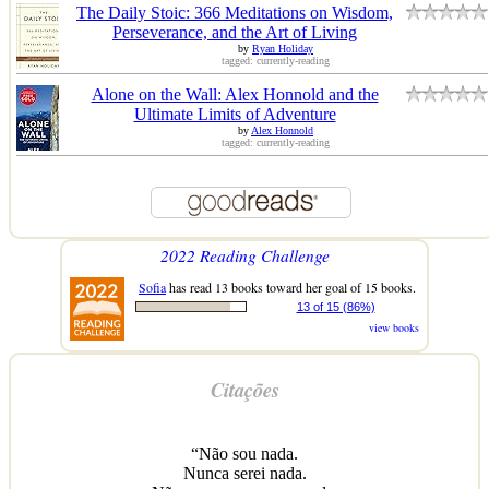
The Daily Stoic: 366 Meditations on Wisdom,
Perseverance, and the Art of Living
by
Ryan Holiday
tagged: currently-reading
Alone on the Wall: Alex Honnold and the
Ultimate Limits of Adventure
by
Alex Honnold
tagged: currently-reading
2022 Reading Challenge
Sofia
has read 13 books toward her goal of 15 books.
13 of 15 (86%)
view books
Citações
“Não sou nada.
Nunca serei nada.