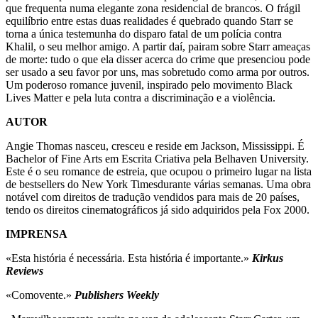
que frequenta numa elegante zona residencial de brancos. O frágil
equilíbrio entre estas duas realidades é quebrado quando Starr se
torna a única testemunha do disparo fatal de um polícia contra
Khalil, o seu melhor amigo. A partir daí, pairam sobre Starr ameaças
de morte: tudo o que ela disser acerca do crime que presenciou pode
ser usado a seu favor por uns, mas sobretudo como arma por outros.
Um poderoso romance juvenil, inspirado pelo movimento Black
Lives Matter e pela luta contra a discriminação e a violência.
AUTOR
Angie Thomas nasceu, cresceu e reside em Jackson, Mississippi. É
Bachelor of Fine Arts em Escrita Criativa pela Belhaven University.
Este é o seu romance de estreia, que ocupou o primeiro lugar na lista
de bestsellers do New York Timesdurante várias semanas. Uma obra
notável com direitos de tradução vendidos para mais de 20 países,
tendo os direitos cinematográficos já sido adquiridos pela Fox 2000.
IMPRENSA
«Esta história é necessária. Esta história é importante.»
Kirkus
Reviews
«Comovente.»
Publishers Weekly