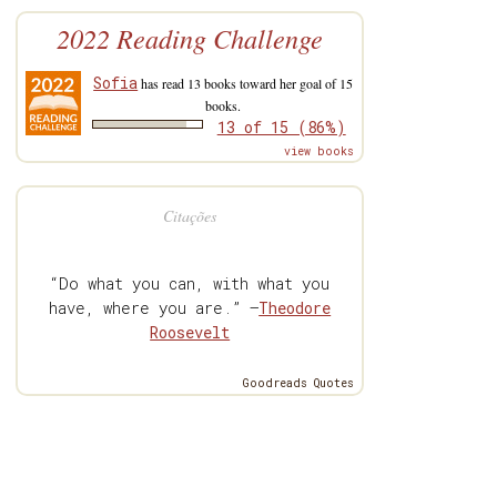
2022 Reading Challenge
Sofia
has read 13 books toward her goal of 15
books.
13 of 15 (86%)
view books
Citações
“Do what you can, with what you
have, where you are.” —
Theodore
Roosevelt
Goodreads Quotes