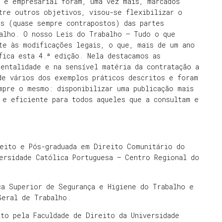
a e empresarial foram, uma vez mais, marcados
tre outros objetivos, visou-se flexibilizar o
es (quase sempre contrapostos) das partes
alho. O nosso Leis do Trabalho – Tudo o que
te às modificações legais, o que, mais de um ano
fica esta 4.ª edição. Nela destacamos as
entalidade e na sensível matéria da contratação a
de vários dos exemplos práticos descritos e foram
mpre o mesmo: disponibilizar uma publicação mais
 e eficiente para todos aqueles que a consultam e
reito e Pós-graduada em Direito Comunitário do
ersidade Católica Portuguesa – Centro Regional do
ca Superior de Segurança e Higiene do Trabalho e
Geral de Trabalho.
to pela Faculdade de Direito da Universidade