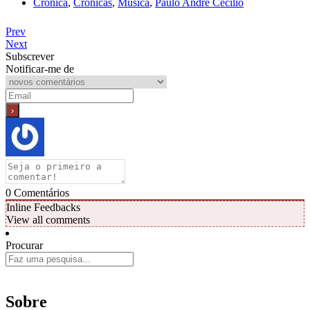
Crónica
,
Crónicas
,
Música
,
Paulo André Cecílio
Prev
Next
Subscrever
Notificar-me de
0
Comentários
Inline Feedbacks
View all comments
Procurar
Sobre