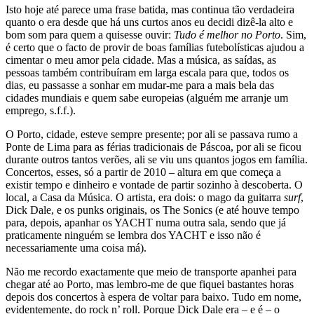
Isto hoje até parece uma frase batida, mas continua tão verdadeira
quanto o era desde que há uns curtos anos eu decidi dizê-la alto e
bom som para quem a quisesse ouvir:
Tudo é melhor no Porto
. Sim,
é certo que o facto de provir de boas famílias futebolísticas ajudou a
cimentar o meu amor pela cidade. Mas a música, as saídas, as
pessoas também contribuíram em larga escala para que, todos os
dias, eu passasse a sonhar em mudar-me para a mais bela das
cidades mundiais e quem sabe europeias (alguém me arranje um
emprego, s.f.f.).
O Porto, cidade, esteve sempre presente; por ali se passava rumo a
Ponte de Lima para as férias tradicionais de Páscoa, por ali se ficou
durante outros tantos verões, ali se viu uns quantos jogos em família.
Concertos, esses, só a partir de 2010 – altura em que começa a
existir tempo e dinheiro e vontade de partir sozinho à descoberta. O
local, a Casa da Música. O artista, era dois: o mago da guitarra
surf
,
Dick Dale, e os punks originais, os The Sonics (e até houve tempo
para, depois, apanhar os YACHT numa outra sala, sendo que já
praticamente ninguém se lembra dos YACHT e isso não é
necessariamente uma coisa má).
Não me recordo exactamente que meio de transporte apanhei para
chegar até ao Porto, mas lembro-me de que fiquei bastantes horas
depois dos concertos à espera de voltar para baixo. Tudo em nome,
evidentemente, do rock n’ roll. Porque Dick Dale era – e é – o