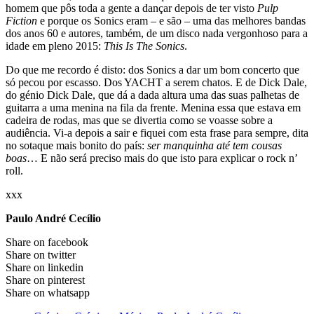
homem que pôs toda a gente a dançar depois de ter visto
Pulp
Fiction
e porque os Sonics eram – e são – uma das melhores bandas
dos anos 60 e autores, também, de um disco nada vergonhoso para a
idade em pleno 2015:
This Is The Sonics
.
Do que me recordo é disto: dos Sonics a dar um bom concerto que
só pecou por escasso. Dos YACHT a serem chatos. E de Dick Dale,
do génio Dick Dale, que dá a dada altura uma das suas palhetas de
guitarra a uma menina na fila da frente. Menina essa que estava em
cadeira de rodas, mas que se divertia como se voasse sobre a
audiência. Vi-a depois a sair e fiquei com esta frase para sempre, dita
no sotaque mais bonito do país:
ser manquinha até tem cousas
boas
… E não será preciso mais do que isto para explicar o rock n’
roll.
xxx
Paulo André Cecílio
Share on facebook
Share on twitter
Share on linkedin
Share on pinterest
Share on whatsapp