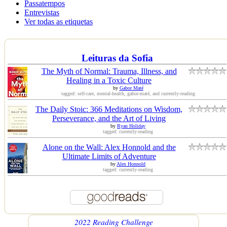
Passatempos
Entrevistas
Ver todas as etiquetas
Leituras da Sofia
The Myth of Normal: Trauma, Illness, and
Healing in a Toxic Culture
by
Gabor Maté
tagged: self-care, mental-health, gabor-maté, and currently-reading
The Daily Stoic: 366 Meditations on Wisdom,
Perseverance, and the Art of Living
by
Ryan Holiday
tagged: currently-reading
Alone on the Wall: Alex Honnold and the
Ultimate Limits of Adventure
by
Alex Honnold
tagged: currently-reading
2022 Reading Challenge