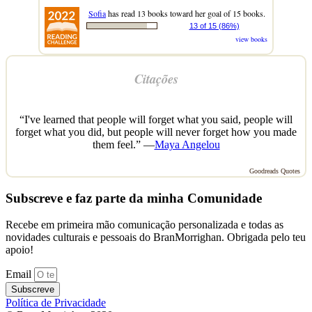
Sofia
has read 13 books toward her goal of 15 books.
13 of 15 (86%)
view books
Citações
“I've learned that people will forget what you said, people will
forget what you did, but people will never forget how you made
them feel.” —
Maya Angelou
Goodreads Quotes
Subscreve e faz parte da minha Comunidade
Recebe em primeira mão comunicação personalizada e todas as
novidades culturais e pessoais do BranMorrighan. Obrigada pelo teu
apoio!
Email
Subscreve
Política de Privacidade