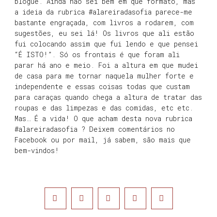
blogue. Ainda não sei bem em que formato, mas
a ideia da rubrica #alareiradasofia parece-me
bastante engraçada, com livros a rodarem, com
sugestões, eu sei lá! Os livros que ali estão
fui colocando assim que fui lendo e que pensei
“É ISTO!”. Só os frontais é que foram ali
parar há ano e meio. Foi a altura em que mudei
de casa para me tornar naquela mulher forte e
independente e essas coisas todas que custam
para caraças quando chega a altura de tratar das
roupas e das limpezas e das comidas, etc etc.
Mas… É a vida! O que acham desta nova rubrica
#alareiradasofia ? Deixem comentários no
Facebook ou por mail, já sabem, são mais que
bem-vindos!