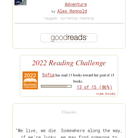
Adventure
Alex Honnold
by
tagged: currently-reading
2022 Reading Challenge
Sofia
has read 13 books toward her goal of 15
books.
13 of 15 (86%)
view books
Citações
“We live, we die. Somewhere along the way,
if we're lucky, we may find someone to