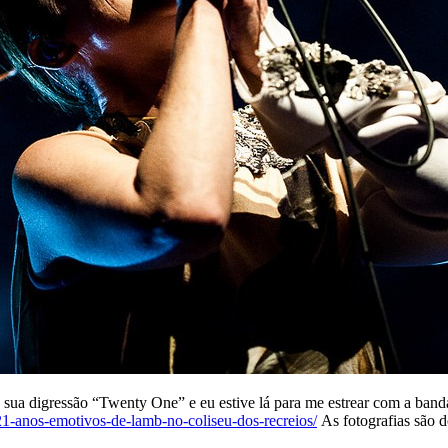
sua digressão “Twenty One” e eu estive lá para me estrear com a banda
1-anos-emotivos-de-lamb-no-coliseu-dos-recreios/
As fotografias são d