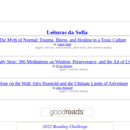
Leituras da Sofia
The Myth of Normal: Trauma, Illness, and Healing in a Toxic Culture
by
Gabor Maté
tagged: self-care, mental-health, gabor-maté, and currently-reading
ily Stoic: 366 Meditations on Wisdom, Perseverance, and the Art of Li
by
Ryan Holiday
tagged: currently-reading
lone on the Wall: Alex Honnold and the Ultimate Limits of Adventure
by
Alex Honnold
tagged: currently-reading
2022 Reading Challenge