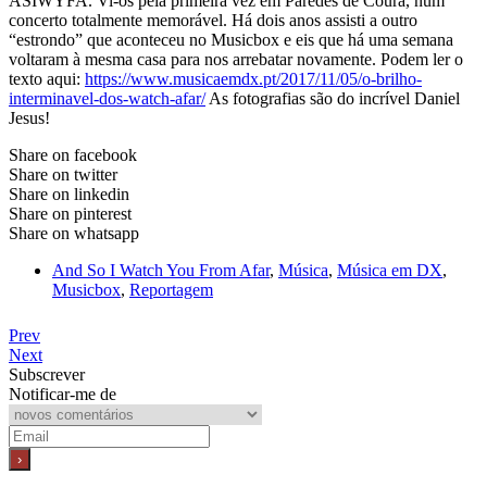
ASIWYFA. Vi-os pela primeira vez em Paredes de Coura, num
concerto totalmente memorável. Há dois anos assisti a outro
“estrondo” que aconteceu no Musicbox e eis que há uma semana
voltaram à mesma casa para nos arrebatar novamente. Podem ler o
texto aqui:
https://www.musicaemdx.pt/2017/11/05/o-brilho-
interminavel-dos-watch-afar/
As fotografias são do incrível Daniel
Jesus!
Share on facebook
Share on twitter
Share on linkedin
Share on pinterest
Share on whatsapp
And So I Watch You From Afar
,
Música
,
Música em DX
,
Musicbox
,
Reportagem
Prev
Next
Subscrever
Notificar-me de