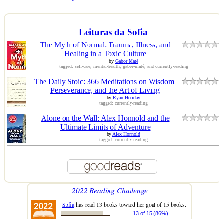
Leituras da Sofia
The Myth of Normal: Trauma, Illness, and
Healing in a Toxic Culture
by
Gabor Maté
tagged: self-care, mental-health, gabor-maté, and currently-reading
The Daily Stoic: 366 Meditations on Wisdom,
Perseverance, and the Art of Living
by
Ryan Holiday
tagged: currently-reading
Alone on the Wall: Alex Honnold and the
Ultimate Limits of Adventure
by
Alex Honnold
tagged: currently-reading
2022 Reading Challenge
Sofia
has read 13 books toward her goal of 15 books.
13 of 15 (86%)