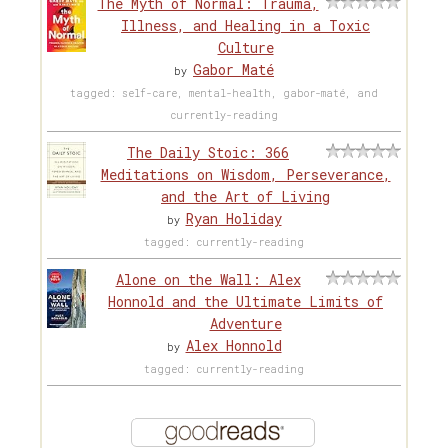
The Myth of Normal: Trauma,
Illness, and Healing in a Toxic
Culture
Gabor Maté
by
tagged: self-care, mental-health, gabor-maté, and
currently-reading
The Daily Stoic: 366
Meditations on Wisdom, Perseverance,
and the Art of Living
Ryan Holiday
by
tagged: currently-reading
Alone on the Wall: Alex
Honnold and the Ultimate Limits of
Adventure
Alex Honnold
by
tagged: currently-reading