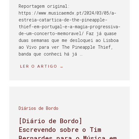
Reportagem original:
https://www.musicaemdx.pt/2024/03/05/a-
estreia-catartica-de-the-pineapple-
thief-em-portugal-e-a-magia-progressiva-
de-um-concerto-memoravel/ Faz já quase
duas semanas que me desloquei ao Lisboa
ao Vivo para ver The Pineapple Thief,
banda que conheci há já …
LER O ARTIGO →
Diários de Bordo
[Diário de Bordo]
Escrevendo sobre o Tim
Bernardes para o Música em