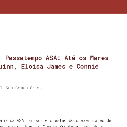
] Passatempo ASA: Até os Mares
uinn, Eloisa James e Connie
Sem Comentários
eria da ASA! Em sorteio estão dois exemplares de
nn, Eloisa James e Connie Brockway, para dois