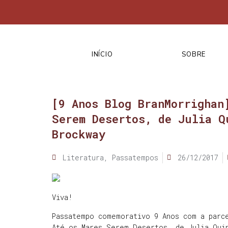
INÍCIO
SOBRE
[9 Anos Blog BranMorrighan
Serem Desertos, de Julia Q
Brockway
Literatura
,
Passatempos
26/12/2017
Viva!
Passatempo comemorativo 9 Anos com a parc
Até os Mares Serem Desertos, de Julia Qui