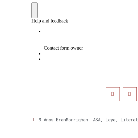
9 Anos BranMorrighan
,
ASA
,
Leya
,
Literat