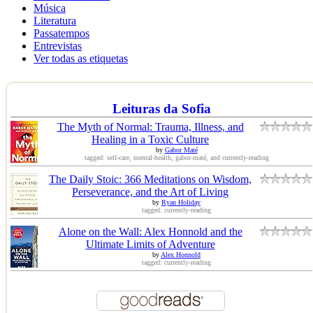
Música
Literatura
Passatempos
Entrevistas
Ver todas as etiquetas
Leituras da Sofia
The Myth of Normal: Trauma, Illness, and
Healing in a Toxic Culture
by
Gabor Maté
tagged: self-care, mental-health, gabor-maté, and currently-reading
The Daily Stoic: 366 Meditations on Wisdom,
Perseverance, and the Art of Living
by
Ryan Holiday
tagged: currently-reading
Alone on the Wall: Alex Honnold and the
Ultimate Limits of Adventure
by
Alex Honnold
tagged: currently-reading