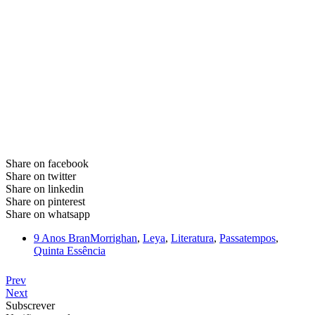
Share on facebook
Share on twitter
Share on linkedin
Share on pinterest
Share on whatsapp
9 Anos BranMorrighan
,
Leya
,
Literatura
,
Passatempos
,
Quinta Essência
Prev
Next
Subscrever