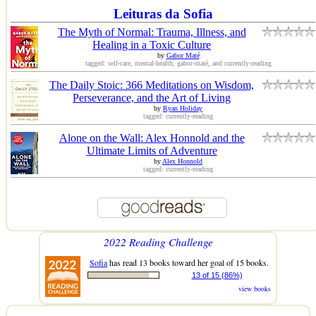
Leituras da Sofia
The Myth of Normal: Trauma, Illness, and
Healing in a Toxic Culture
by
Gabor Maté
tagged: self-care, mental-health, gabor-maté, and currently-reading
The Daily Stoic: 366 Meditations on Wisdom,
Perseverance, and the Art of Living
by
Ryan Holiday
tagged: currently-reading
Alone on the Wall: Alex Honnold and the
Ultimate Limits of Adventure
by
Alex Honnold
tagged: currently-reading
2022 Reading Challenge
Sofia
has read 13 books toward her goal of 15 books.
13 of 15 (86%)
view books