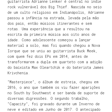
guitarrista Adrianne Lenker é central no indie
rock vulnerável dos Big Thief. Nascida no seio
de um culto religioso em Indianápolis, Adrianne
passou a infância na estrada, levada pela mão
dos pais, então músicos itinerantes e sem
rotas. Uma experiência que a resultou na
escrita da primeira música aos oito anos de
idade. Como adolescente começou a lançar
material a solo, mas foi quando chegou a Nova
Iorque que se uniu ao guitarrista Buck Meek,
com quem fez dois EPs em 2014, antes de
transformarem a dupla em quarteto com a adição
do baixista Max Oleartchik e do baterista James
Krivchenia.
“Masterpiece”, o álbum de estreia, chegou em
2016, o ano que também os viu fazer aparições
no South by Southwest e ser banda de suporte de
diversas digressões. O segundo trabalho,
“Capacity”, foi gravado durante um Inverno de
neve e editado em Junho de 2017. O antecipado