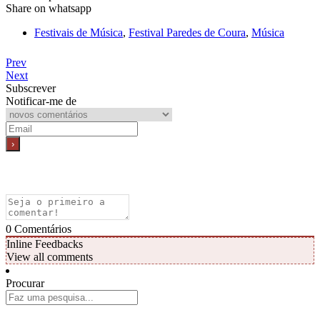
Share on whatsapp
Festivais de Música
,
Festival Paredes de Coura
,
Música
Prev
Next
Subscrever
Notificar-me de
0
Comentários
Inline Feedbacks
View all comments
Procurar