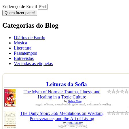
Endereço de Email
Quero fazer parte!
Categorias do Blog
Diários de Bordo
Música
Literatura
Passatempos
Entrevistas
Ver todas as etiquetas
Leituras da Sofia
The Myth of Normal: Trauma, Illness, and
Healing in a Toxic Culture
by
Gabor Maté
tagged: self-care, mental-health, gabor-maté, and currently-reading
The Daily Stoic: 366 Meditations on Wisdom,
Perseverance, and the Art of Living
by
Ryan Holiday
tagged: currently-reading