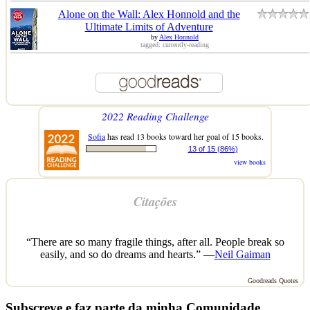
Alone on the Wall: Alex Honnold and the
Ultimate Limits of Adventure
by
Alex Honnold
tagged: currently-reading
2022 Reading Challenge
Sofia
has read 13 books toward her goal of 15 books.
13 of 15 (86%)
view books
Citações
“There are so many fragile things, after all. People break so
easily, and so do dreams and hearts.” —
Neil Gaiman
Goodreads Quotes
Subscreve e faz parte da minha Comunidade