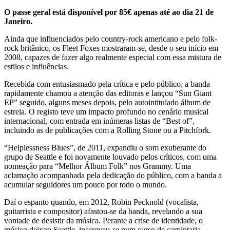
O passe geral está disponível por 85€ apenas até ao dia 21 de
Janeiro.
Ainda que influenciados pelo country-rock americano e pelo folk-
rock britânico, os Fleet Foxes mostraram-se, desde o seu início em
2008, capazes de fazer algo realmente especial com essa mistura de
estilos e influências.
Recebida com entusiasmado pela crítica e pelo público, a banda
rapidamente chamou a atenção das editoras e lançou “Sun Giant
EP” seguido, alguns meses depois, pelo autointitulado álbum de
estreia. O registo teve um impacto profundo no cenário musical
internacional, com entrada em inúmeras listas de “Best of”,
incluindo as de publicações com a Rolling Stone ou a Pitchfork.
“Helplessness Blues”, de 2011, expandiu o som exuberante do
grupo de Seattle e foi novamente louvado pelos críticos, com uma
nomeação para “Melhor Álbum Folk” nos Grammy. Uma
aclamação acompanhada pela dedicação do público, com a banda a
acumular seguidores um pouco por todo o mundo.
Daí o espanto quando, em 2012, Robin Pecknold (vocalista,
guitarrista e compositor) afastou-se da banda, revelando a sua
vontade de desistir da música. Perante a crise de identidade, o
músico deixou Seattle, inscreveu-se num curso de carpintaria,