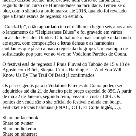
seguido de um curso de Humanidades na faculdade. Temeu-se o
pior, com o silêncio a prolongar-se até 2016, quando foi revelado
que a banda estava de regresso ao estúdio.
“Crack-Up”, o tão aguardado terceiro álbum, chegou seis anos após
o lançamento de “Helplessness Blues” e foi gravado em vários
locais dos Estados Unidos. O trabalho é o mais complexo da banda
até agora, com composições e letras densas e as harmonias
cintilantes que já são a marca registada do grupo. Um exemplo de
sofisticação pop para ver ao vivo no Vodafone Paredes de Coura.
O festival está de regresso à Praia Fluvial do Taboão de 15 a 18 de
Agosto com Björk, Skepta, Curtis Harding e … And You Will
Know Us By The Trail Of Dead já confirmados.
Os passes gerais para o Vodafone Paredes de Coura podem ser
adquiridos até dia 21 de Janeiro pelo preço especial de 85€. A partir
de dia 22 de Janeiro, segunda-feira, passam a custar 100€. Os
pontos de venda são o site oficial do festival e ainda em bol.pt,
Festicket e locais habituais (FNAC, CTT, El Corte Inglés,…).
Share on facebook
Share on twitter
Share on linkedin
Share on pinterest