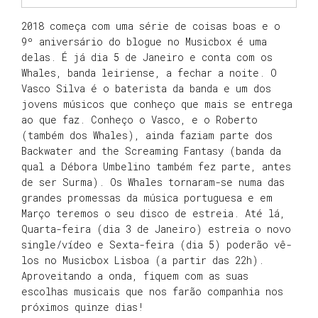
2018 começa com uma série de coisas boas e o
9º aniversário do blogue no Musicbox é uma
delas. É já dia 5 de Janeiro e conta com os
Whales, banda leiriense, a fechar a noite. O
Vasco Silva é o baterista da banda e um dos
jovens músicos que conheço que mais se entrega
ao que faz. Conheço o Vasco, e o Roberto
(também dos Whales), ainda faziam parte dos
Backwater and the Screaming Fantasy (banda da
qual a Débora Umbelino também fez parte, antes
de ser Surma). Os Whales tornaram-se numa das
grandes promessas da música portuguesa e em
Março teremos o seu disco de estreia. Até lá,
Quarta-feira (dia 3 de Janeiro) estreia o novo
single/vídeo e Sexta-feira (dia 5) poderão vê-
los no Musicbox Lisboa (a partir das 22h).
Aproveitando a onda, fiquem com as suas
escolhas musicais que nos farão companhia nos
próximos quinze dias!