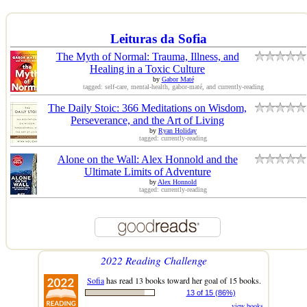
Leituras da Sofia
The Myth of Normal: Trauma, Illness, and
Healing in a Toxic Culture
by
Gabor Maté
tagged: self-care, mental-health, gabor-maté, and currently-reading
The Daily Stoic: 366 Meditations on Wisdom,
Perseverance, and the Art of Living
by
Ryan Holiday
tagged: currently-reading
Alone on the Wall: Alex Honnold and the
Ultimate Limits of Adventure
by
Alex Honnold
tagged: currently-reading
2022 Reading Challenge
Sofia
has read 13 books toward her goal of 15 books.
13 of 15 (86%)
view books