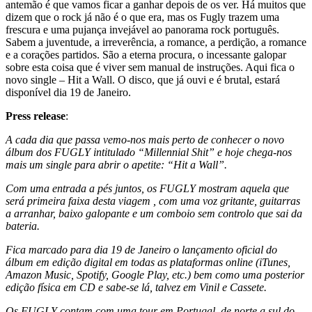
antemão é que vamos ficar a ganhar depois de os ver. Há muitos que
dizem que o rock já não é o que era, mas os Fugly trazem uma
frescura e uma pujança invejável ao panorama rock português.
Sabem a juventude, a irreverência, a romance, a perdição, a romance
e a corações partidos. São a eterna procura, o incessante galopar
sobre esta coisa que é viver sem manual de instruções. Aqui fica o
novo single – Hit a Wall. O disco, que já ouvi e é brutal, estará
disponível dia 19 de Janeiro.
Press release
:
A cada dia que passa vemo-nos mais perto de conhecer o novo
álbum dos FUGLY intitulado “Millennial Shit” e hoje chega-nos
mais um single para abrir o apetite: “Hit a Wall”.
Com uma entrada a pés juntos, os FUGLY mostram aquela que
será primeira faixa desta viagem , com uma voz gritante, guitarras
a arranhar, baixo galopante e um comboio sem controlo que sai da
bateria.
Fica marcado para dia 19 de Janeiro o lançamento oficial do
álbum em edição digital em todas as plataformas online (iTunes,
Amazon Music, Spotify, Google Play, etc.) bem como uma posterior
edição física em CD e sabe-se lá, talvez em Vinil e Cassete.
Os FUGLY contam com uma tour em Portugal, de norte a sul do