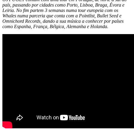
país, passando por cidades como Porto, Lisboa, Braga, Évora e
Leiria. No fim partem 3 semanas numa tour europeia com os
Whales numa parceria que conta com a Pointlist, Bullet Seed e
Omnichord Records, dando a sua música a conhecer por países
como Espanha, França, Bélgica, Alemanha e Holanda.