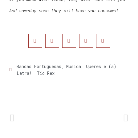
And someday soon they will have you consumed
Bandas Portuguesas
,
Música
,
Queres é (a)
Letra!
,
Tio Rex