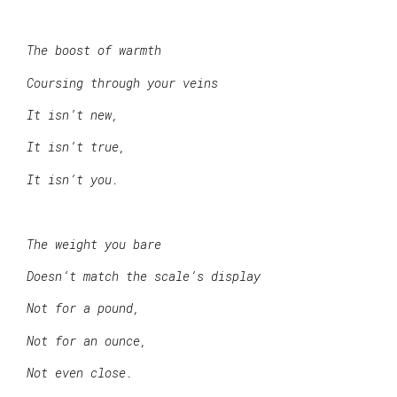
The boost of warmth
Coursing through your veins
It isn’t new,
It isn’t true,
It isn’t you.
The weight you bare
Doesn’t match the scale’s display
Not for a pound,
Not for an ounce,
Not even close.