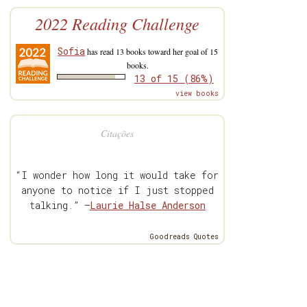
2022 Reading Challenge
Sofia
has read 13 books toward her goal of 15
books.
13 of 15 (86%)
view books
Citações
“I wonder how long it would take for
anyone to notice if I just stopped
talking.” —
Laurie Halse Anderson
Goodreads Quotes