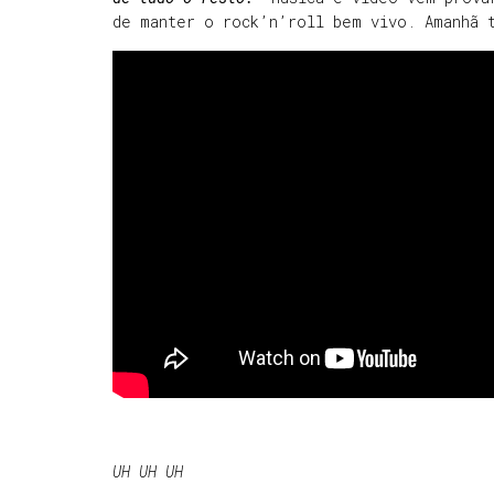
de manter o rock’n’roll bem vivo. Amanhã 
UH UH UH