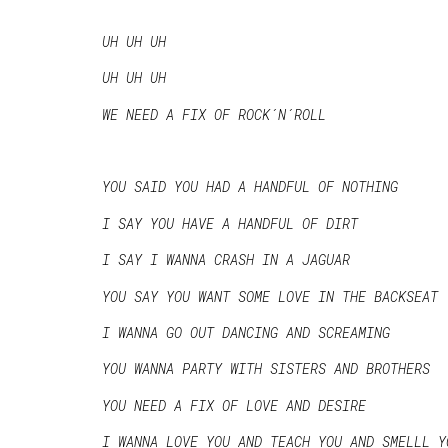
UH UH UH
UH UH UH
WE NEED A FIX OF ROCK´N´ROLL
YOU SAID YOU HAD A HANDFUL OF NOTHING
I SAY YOU HAVE A HANDFUL OF DIRT
I SAY I WANNA CRASH IN A JAGUAR
YOU SAY YOU WANT SOME LOVE IN THE BACKSEAT
I WANNA GO OUT DANCING AND SCREAMING
YOU WANNA PARTY WITH SISTERS AND BROTHERS
YOU NEED A FIX OF LOVE AND DESIRE
I WANNA LOVE YOU AND TEACH YOU AND SMELLL Y