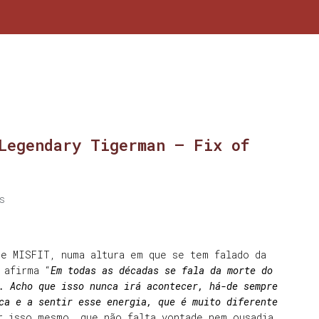
Legendary Tigerman – Fix of
s
de MISFIT, numa altura em que se tem falado da
 afirma “
Em todas as décadas se fala da morte do
. Acho que isso nunca irá acontecer, há-de sempre
ca e a sentir esse energia, que é muito diferente
r isso mesmo, que não falta vontade nem ousadia