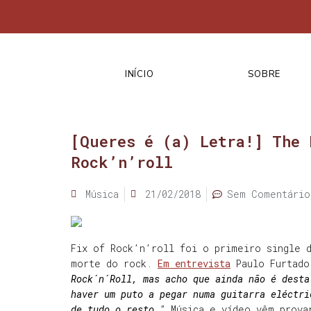
INÍCIO
SOBRE
[Queres é (a) Letra!] The 
Rock’n’roll
Música
21/02/2018
Sem Comentário
Fix of Rock’n’roll foi o primeiro single 
morte do rock.
Em entrevista
Paulo Furtado
Rock´n´Roll, mas acho que ainda não é desta
haver um puto a pegar numa guitarra eléctri
de tudo o resto.
” Música e vídeo vêm prova