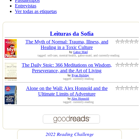
Passatempos
Entrevistas
Ver todas as etiquetas
Leituras da Sofia
The Myth of Normal: Trauma, Illness, and
Healing in a Toxic Culture
by
Gabor Maté
tagged: self-care, mental-health, gabor-maté, and currently-reading
The Daily Stoic: 366 Meditations on Wisdom,
Perseverance, and the Art of Living
by
Ryan Holiday
tagged: currently-reading
Alone on the Wall: Alex Honnold and the
Ultimate Limits of Adventure
by
Alex Honnold
tagged: currently-reading
2022 Reading Challenge