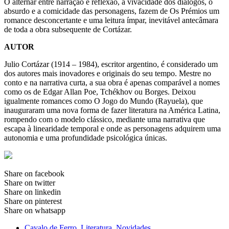
O alternar entre narração e reflexão, a vivacidade dos diálogos, o
absurdo e a comicidade das personagens, fazem de Os Prémios um
romance desconcertante e uma leitura ímpar, inevitável antecâmara
de toda a obra subsequente de Cortázar.
AUTOR
Julio Cortázar (1914 – 1984), escritor argentino, é considerado um
dos autores mais inovadores e originais do seu tempo. Mestre no
conto e na narrativa curta, a sua obra é apenas comparável a nomes
como os de Edgar Allan Poe, Tchékhov ou Borges. Deixou
igualmente romances como O Jogo do Mundo (Rayuela), que
inauguraram uma nova forma de fazer literatura na América Latina,
rompendo com o modelo clássico, mediante uma narrativa que
escapa à linearidade temporal e onde as personagens adquirem uma
autonomia e uma profundidade psicológica únicas.
Share on facebook
Share on twitter
Share on linkedin
Share on pinterest
Share on whatsapp
Cavalo de Ferro
,
Literatura
,
Novidades