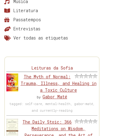
Música
Literatura
Passatempos
Entrevistas
Ver todas as etiquetas
Leituras da Sofia
The Myth of Normal:
Trauma, Illness, and Healing in
a Toxic Culture
Gabor Maté
by
tagged: self-care, mental-health, gabor-maté,
and currently-reading
The Daily Stoic: 366
Meditations on Wisdom,
Perseverance, and the Art of