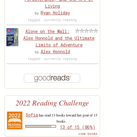
Living
Ryan Holiday
by
tagged: currently-reading
Alone on the Wall:
Alex Honnold and the Ultimate
Limits of Adventure
Alex Honnold
by
tagged: currently-reading
2022 Reading Challenge
Sofia
has read 13 books toward her goal of 15
books.
13 of 15 (86%)
view books