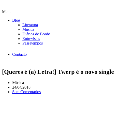
Menu
Blog
Literatura
Música
Diários de Bordo
Entrevistas
Passatempos
Contacto
[Queres é (a) Letra!] Twerp é o novo singl
Música
24/04/2018
Sem Comentários