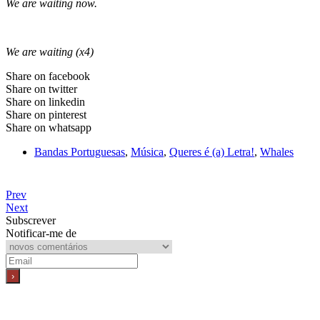
We are waiting now.
We are waiting (x4)
Share on facebook
Share on twitter
Share on linkedin
Share on pinterest
Share on whatsapp
Bandas Portuguesas
,
Música
,
Queres é (a) Letra!
,
Whales
Prev
Next
Subscrever
Notificar-me de