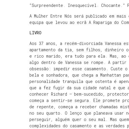
“Surpreendente. Inesquecível. Chocante.” 
A Mulher Entre Nós será publicado em mais 
equipa que levou ao ecrã A Rapariga do Co
LIVRO
Aos 37 anos, a recém-divorciada Vanessa es
apartamento da tia, sem filhos, dinheiro o
e rico marido, era tudo para ela. Mas, ao 
algo dentro de Vanessa se rompe. A partir 
obsessão: impedir esse casamento. Custe o
bela e sonhadora, que chega a Manhattan pa
personalidade tranquila que ostenta é apen
que a fez fugir da sua cidade natal e que 
conhecer Richard — bem-sucedido, protecto
começa a sentir-se segura. Ele promete pro
de repente, começa a receber chamadas mist
no seu quarto. O lenço que planeava usar n
perseguir, alguém quer o seu mal. Mas que
complexidades do casamento e as verdades 