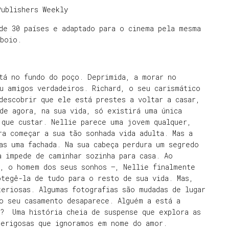
Publishers Weekly
de 30 países e adaptado para o cinema pela mesma
mboio.
tá no fundo do poço. Deprimida, a morar no
u amigos verdadeiros. Richard, o seu carismático
descobrir que ele está prestes a voltar a casar,
de agora, na sua vida, só existirá uma única
 que custar. Nellie parece uma jovem qualquer,
ra começar a sua tão sonhada vida adulta. Mas a
as uma fachada. Na sua cabeça perdura um segredo
a impede de caminhar sozinha para casa. Ao
r, o homem dos seus sonhos —, Nellie finalmente
tegê-la de tudo para o resto de sua vida. Mas,
eriosas. Algumas fotografias são mudadas de lugar
o seu casamento desaparece. Alguém a está a
m? Uma história cheia de suspense que explora as
perigosas que ignoramos em nome do amor.