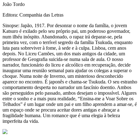
João Tordo
Editora: Companhia das Letras
Sinopse: Japão, 1917. Por desonrar o nome da família, o jovem
Katsuro é exilado pelo seu próprio pai, um poderoso governador,
num ilhéu inóspito. Abandonado, o rapaz irá deparar-se, pela
primeira vez, com o terrível segredo da família Tsukuda, enquanto
luta para sobreviver à fome, à sede e à culpa. Lisboa, cem anos
depois. No Liceu Camões, um dos mais antigos da cidade, um
professor de Geografia suicida-se numa sala de aula. O nosso
narrador, funcionário do liceu e alcoólico em recuperação, decide
inaugurar uma reunião semanal para ajudar os colegas a superar o
choque. Numa noite de Inverno, um misterioso desconhecido
aparece no encontro. É japonês e chama-se Tsukuda. O seu estranho
comportamento desperta no narrador um fascínio doentio. Ambos
são perseguidos pelo passado, ambos desejam o impossível. Algures
entre o sonho e a mais pura realidade, “Ensina-me a Voar Sobre os
Telhados” é um lugar onde um pai e um filho aprendem a amar-se, é
um espaço onde se procura aceitar dores antigas e abraçar a
fragilidade humana. Um romance que é uma elegia à beleza
imperfeita da vida.