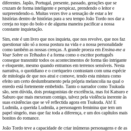
diferentes. Japão, Portugal, presente, passado, gerações que se
cruzam de forma inteligente e perspicaz, prendendo o leitor e
surpreendendo-o. Muitas vezes tive a sensação de estar a ler
histórias dentro de histórias para a seu tempo João Tordo nos dar a
cereja no topo do bolo e de alguma maneira pacificar a nossa
constante inquietação.
Sim, este é um livro que nos inquieta, que nos revolve, que nos faz
questionar não só a nossa postura na vida e a nossa personalidade
como também as nossas crenças. A grande proeza em
Ensina-me a
Voar Sobre os Telhados
é a forma como o escritor português
consegue transmitir todos os acontecimentos de forma tão intrigante
e eloquente, mesmo quando entramos em terrenos sensíveis. Nesta
narrativa, o quotidiano e o corriqueiro contrastam com uma espécie
de mitologia de que nos atrai e comove, tendo esta mistura como
efeito um certo deslumbramento pela própria melancolia na qual o
enredo está fortemente embebido. Tanto o narrador como Tsukuda
são, sem dúvida, dois protagonistas de excelência, mas foi Katsuro e
Saburo que mais mexeram comigo, talvez pela violência inerente às
suas existências que se vê reflectida agora em Tsukuda. Ah! E
Ludmila, a querida Ludmila, a personagem feminina que tem um
papel singelo, mas que faz toda a diferença, e um dos capítulos mais
bonitos do romance.
João Tordo teve a capacidade de criar inúmeras personagens e de as