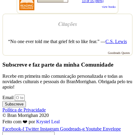
13 of 15 (86%)
view books
Citações
“No one ever told me that grief felt so like fear.” —
C.S. Lewis
Goodreads Quotes
Subscreve e faz parte da minha Comunidade
Recebe em primeira mão comunicação personalizada e todas as
novidades culturais e pessoais do BranMorrighan. Obrigada pelo teu
apoio!
Email
Subscreve
Política de Privacidade
© Bran Morrighan 2020
Feito com ❤️ por
Krystel Leal
Facebook-f
Twitter
Instagram
Goodreads-g
Youtube
Envelope