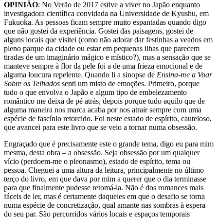
OPINIÃO
: No Verão de 2017 estive a viver no Japão enquanto
investigadora científica convidada na Universidade de Kyushu, em
Fukuoka. As pessoas ficam sempre muito espantadas quando digo
que não gostei da experiência. Gostei das paisagens, gostei de
alguns locais que visitei (como não adorar dar festinhas a veados em
pleno parque da cidade ou estar em pequenas ilhas que parecem
tiradas de um imaginário mágico e místico?), mas a sensação que se
manteve sempre à flor da pele foi a de uma frieza emocional e de
alguma loucura repelente. Quando li a sinopse de
Ensina-me a Voar
Sobre os Telhados
senti um misto de emoções. Primeiro, porque
tudo o que envolva o Japão e algum tipo de embelezamento
romântico me deixa de pé atrás, depois porque tudo aquilo que de
alguma maneira nos marca acaba por nos atrair sempre com uma
espécie de fascínio retorcido. Foi neste estado de espírito, cauteloso,
que avancei para este livro que se veio a tornar numa obsessão.
Engraçado que é precisamente este o grande tema, digo eu para mim
mesma, desta obra – a obsessão. Seja obsessão por um qualquer
vício (perdoem-me o pleonasmo), estado de espírito, tema ou
pessoa. Cheguei a uma altura da leitura, principalmente no último
terço do livro, em que dava por mim a querer que o dia terminasse
para que finalmente pudesse retomá-la. Não é dos romances mais
fáceis de ler, mas é certamente daqueles em que o desafio se torna
numa espécie de concretização, qual amante nas sombras à espera
do seu par. São percorridos vários locais e espaços temporais