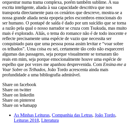
orquestrar numa trama complexa, porém também sublime. A sua
escrita inteligente, aliada à sua capacidade descritiva que nos
transporta directamente para os cenários que descreve, mostra-se a
nossa grande aliada nesta epopeia pelos escombros emocionais do
ser humano. O pontapé de saída é dado por um suicídio que se torna
a razão pela qual o nosso narrador se cruza com Tsukuda, mas muito
mais é explorado. Aliás, o tema do romance não é de todo inocente e
reflecte precisamente uma espécie de vazio que necessita ser
conquistado para que uma pessoa possa assim levitar e “voar sobre
os telhados”. Uma coisa eu sei, certamente tão cedo não esquecerei
algumas das passagens, seja porque visualmente se tornaram tão
reais em mim, seja porque emocionalmente houve uma espécie de
espelho que por vezes me apanhou desprevenida. Com
Ensina-me a
Voar Sobre os Telhados
, João Tordo acrescenta ainda mais
profundidade a uma bibliografia admirável.
Share on facebook
Share on twitter
Share on linkedin
Share on pinterest
Share on whatsapp
As Minhas Leituras
,
Companhia das Letras
,
João Tordo
,
Leituras 2018
,
Literatura