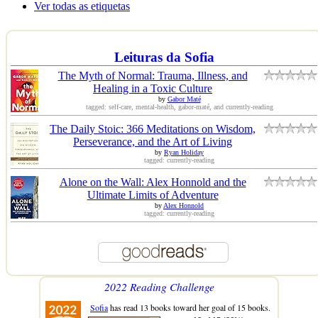
Ver todas as etiquetas
Leituras da Sofia
The Myth of Normal: Trauma, Illness, and
Healing in a Toxic Culture
by
Gabor Maté
tagged: self-care, mental-health, gabor-maté, and currently-reading
The Daily Stoic: 366 Meditations on Wisdom,
Perseverance, and the Art of Living
by
Ryan Holiday
tagged: currently-reading
Alone on the Wall: Alex Honnold and the
Ultimate Limits of Adventure
by
Alex Honnold
tagged: currently-reading
2022 Reading Challenge
Sofia
has read 13 books toward her goal of 15 books.