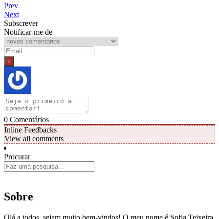
Prev
Next
Subscrever
Notificar-me de
0
Comentários
Inline Feedbacks
View all comments
Procurar
Sobre
Olá a todos, sejam muito bem-vindos! O meu nome é Sofia Teixeira