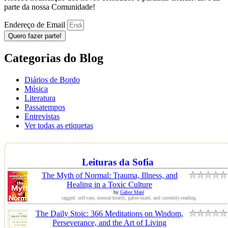
parte da nossa Comunidade!
Endereço de Email
Quero fazer parte!
Categorias do Blog
Diários de Bordo
Música
Literatura
Passatempos
Entrevistas
Ver todas as etiquetas
Leituras da Sofia
The Myth of Normal: Trauma, Illness, and
Healing in a Toxic Culture
by
Gabor Maté
tagged: self-care, mental-health, gabor-maté, and currently-reading
The Daily Stoic: 366 Meditations on Wisdom,
Perseverance, and the Art of Living