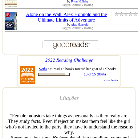
by
Ryan Holiday
tagged: currently-reading
Alone on the Wall: Alex Honnold and the
Ultimate Limits of Adventure
by
Alex Honnold
tagged: currently-reading
2022 Reading Challenge
Sofia
has read 13 books toward her goal of 15 books.
13 of 15 (86%)
view books
Citações
“Female monsters take things as personally as they really are.
They study facts. Even if rejection makes them feel like the girl
who's not invited to the party, they have to understand the reasons
why.
... Every question, once it's formulated, is a paradigm, contains its