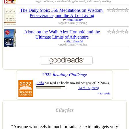
tagged: self-care, mental-health, gabor-maté, and currently-reading
The Daily Stoic: 366 Meditations on Wisdom,
Perseverance, and the Art of Living
by
Ryan Holiday
tagged: currently-reading
Alone on the Wall: Alex Honnold and the
Ultimate Limits of Adventure
by
Alex Honnold
tagged: currently-reading
2022 Reading Challenge
Sofia
has read 13 books toward her goal of 15 books.
13 of 15 (86%)
view books
Citações
“Anyone who feels to much or radiates extremity gets very