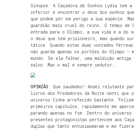
Sinopse: A Caçadora de Sonhos Lydia tem a
inferior e encontrar o deus dos sonhos qu
que podem pôr em perigo a sua espécie. Ma
guardião mais cruel do reino… O tempo de 
entrada para o Olimpo, a sua vida e a do s
o deus que tem prisioneiro, mas quando sur
tática. Quando estas duas vontades férreas
não guarda apenas os portões do Olimpo — 
mundo. Se ela falhar, uma maldição antiga 
salvo. Mas o mal é sempre sedutor…
OPINIÃO
: Que saudades! Andei relutante pa
livros dos Predadores da Noite senti que 
universo tinha arrefecido bastante. Feliz
primeiros capítulos, rapidamente me aperce
parando apenas no fim. Dentro do universo 
presentes protagonistas pertencem aos Caç
duplas que tanto entusiasmaram e me fizera