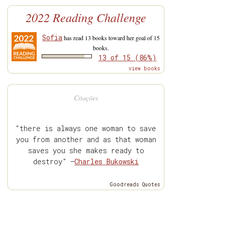
2022 Reading Challenge
Sofia
has read 13 books toward her goal of 15
books.
13 of 15 (86%)
view books
Citações
“there is always one woman to save
you from another and as that woman
saves you she makes ready to
destroy” —
Charles Bukowski
Goodreads Quotes