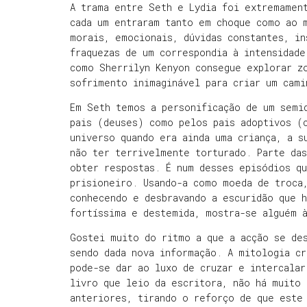
A trama entre Seth e Lydia foi extremamen
cada um entraram tanto em choque como ao 
morais, emocionais, dúvidas constantes, in
fraquezas de um correspondia à intensidade
como Sherrilyn Kenyon consegue explorar z
sofrimento inimaginável para criar um cami
Em Seth temos a personificação de um semi
pais (deuses) como pelos pais adoptivos (
universo quando era ainda uma criança, a s
não ter terrivelmente torturado. Parte das
obter respostas. É num desses episódios q
prisioneiro. Usando-a como moeda de troca
conhecendo e desbravando a escuridão que h
fortíssima e destemida, mostra-se alguém 
Gostei muito do ritmo a que a acção se de
sendo dada nova informação. A mitologia cr
pode-se dar ao luxo de cruzar e intercalar
livro que leio da escritora, não há muito 
anteriores, tirando o reforço de que este