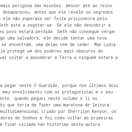
 mais perigosa das missões: descer até ao reino
e desapareceu, antes que ele revele os segredos
s ela não esperava ser feita prisioneira pelo
Seth está a esgotar-se. Se ele não descobrir a
eu povo estará perdida. Seth não consegue vergar
ge uma salvadora, ele decide tentar uma nova
 se encontram, uma delas tem de ceder. Mas Lydia
ela protege um dos poderes mais obscuros do
vai voltar a assombrar a Terra e ninguém estará a
ra pegar neste
O Guardião
, porque nos últimos dois
o meu envolvimento com os protagonistas e o seu
mente, quando peguei neste volume e li os
bi que teria de fazer uma maratona de leitura,
multidimensional criado por Sherrilyn Kenyon, os
adores de Sonhos e foi como voltar às primeiras
m ficar viciada nas histórias desta autora.