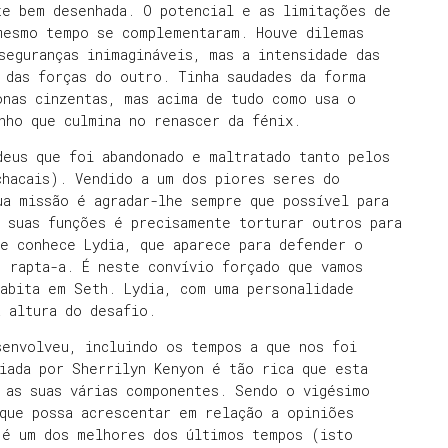
te bem desenhada. O potencial e as limitações de
mesmo tempo se complementaram. Houve dilemas
seguranças inimagináveis, mas a intensidade das
 das forças do outro. Tinha saudades da forma
onas cinzentas, mas acima de tudo como usa o
nho que culmina no renascer da fénix.
deus que foi abandonado e maltratado tanto pelos
chacais). Vendido a um dos piores seres do
ua missão é agradar-lhe sempre que possível para
 suas funções é precisamente torturar outros para
ue conhece Lydia, que aparece para defender o
, rapta-a. É neste convívio forçado que vamos
abita em Seth. Lydia, com uma personalidade
à altura do desafio.
senvolveu, incluindo os tempos a que nos foi
iada por Sherrilyn Kenyon é tão rica que esta
 as suas várias componentes. Sendo o vigésimo
que possa acrescentar em relação a opiniões
 é um dos melhores dos últimos tempos (isto