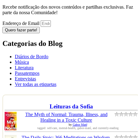
Recebe notificação dos novos conteúdos e partilhas exclusivas. Faz
parte da nossa Comunidade!
Endereço de Email
Quero fazer parte!
Categorias do Blog
Diários de Bordo
Música
Literatura
Passatempos
Entrevistas
Ver todas as etiquetas
Leituras da Sofia
The Myth of Normal: Trauma, Illness, and
Healing in a Toxic Culture
by
Gabor Maté
tagged: self-care, mental-health, gabor-maté, and currently-reading
The Daily Stoic: 366 Meditations on Wisdom,