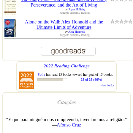
Perseverance, and the Art of Living
by
Ryan Holiday
tagged: currently-reading
Alone on the Wall: Alex Honnold and the
Ultimate Limits of Adventure
by
Alex Honnold
tagged: currently-reading
2022 Reading Challenge
Sofia
has read 13 books toward her goal of 15 books.
13 of 15 (86%)
view books
Citações
“E que para ninguém nos compreenda, inventaremos a religião.”
—
Afonso Cruz