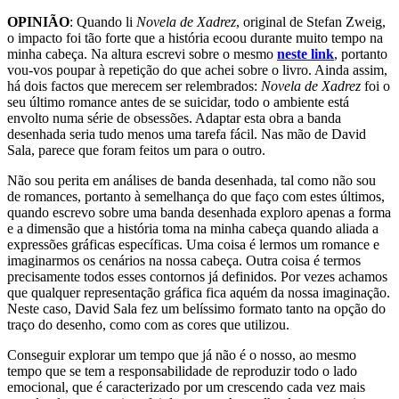
OPINIÃO
: Quando li
Novela de Xadrez
, original de Stefan Zweig,
o impacto foi tão forte que a história ecoou durante muito tempo na
minha cabeça. Na altura escrevi sobre o mesmo
neste link
, portanto
vou-vos poupar à repetição do que achei sobre o livro. Ainda assim,
há dois factos que merecem ser relembrados:
Novela de Xadrez
foi o
seu último romance antes de se suicidar, todo o ambiente está
envolto numa série de obsessões. Adaptar esta obra a banda
desenhada seria tudo menos uma tarefa fácil. Nas mão de David
Sala, parece que foram feitos um para o outro.
Não sou perita em análises de banda desenhada, tal como não sou
de romances, portanto à semelhança do que faço com estes últimos,
quando escrevo sobre uma banda desenhada exploro apenas a forma
e a dimensão que a história toma na minha cabeça quando aliada a
expressões gráficas específicas. Uma coisa é lermos um romance e
imaginarmos os cenários na nossa cabeça. Outra coisa é termos
precisamente todos esses contornos já definidos. Por vezes achamos
que qualquer representação gráfica fica aquém da nossa imaginação.
Neste caso, David Sala fez um belíssimo formato tanto na opção do
traço do desenho, como com as cores que utilizou.
Conseguir explorar um tempo que já não é o nosso, ao mesmo
tempo que se tem a responsabilidade de reproduzir todo o lado
emocional, que é caracterizado por um crescendo cada vez mais