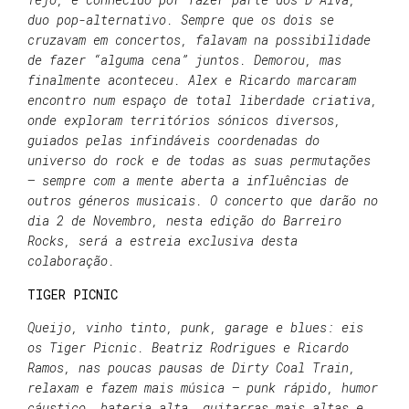
duo pop-alternativo. Sempre que os dois se
cruzavam em concertos, falavam na possibilidade
de fazer “alguma cena” juntos. Demorou, mas
finalmente aconteceu. Alex e Ricardo marcaram
encontro num espaço de total liberdade criativa,
onde exploram territórios sónicos diversos,
guiados pelas infindáveis coordenadas do
universo do rock e de todas as suas permutações
– sempre com a mente aberta a influências de
outros géneros musicais. O concerto que darão no
dia 2 de Novembro, nesta edição do Barreiro
Rocks, será a estreia exclusiva desta
colaboração.
TIGER PICNIC
Queijo, vinho tinto, punk, garage e blues: eis
os Tiger Picnic. Beatriz Rodrigues e Ricardo
Ramos, nas poucas pausas de Dirty Coal Train,
relaxam e fazem mais música – punk rápido, humor
cáustico, bateria alta, guitarras mais altas e