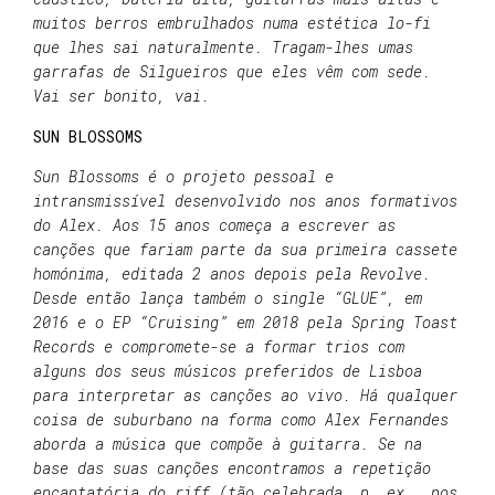
muitos berros embrulhados numa estética lo-fi
que lhes sai naturalmente. Tragam-lhes umas
garrafas de Silgueiros que eles vêm com sede.
Vai ser bonito, vai.
SUN BLOSSOMS
Sun Blossoms é o projeto pessoal e
intransmissível desenvolvido nos anos formativos
do Alex. Aos 15 anos começa a escrever as
canções que fariam parte da sua primeira cassete
homónima, editada 2 anos depois pela Revolve.
Desde então lança também o single “GLUE”, em
2016 e o EP “Cruising” em 2018 pela Spring Toast
Records e compromete-se a formar trios com
alguns dos seus músicos preferidos de Lisboa
para interpretar as canções ao vivo. Há qualquer
coisa de suburbano na forma como Alex Fernandes
aborda a música que compõe à guitarra. Se na
base das suas canções encontramos a repetição
encantatória do riff (tão celebrada, p. ex., nos