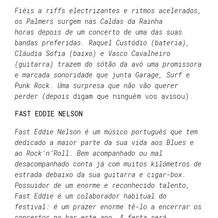
Fiéis a riffs electrizantes e ritmos acelerados,
os Palmers surgem nas Caldas da Rainha
horas
depois de um concerto de uma das suas
bandas preferidas. Raquel Custódio (bateria),
Cláudia
Sofia (baixo) e Vasco Cavalheiro
(guitarra) trazem do sótão da avó uma promissora
e marcada
sonoridade que junta Garage, Surf e
Punk Rock. Uma surpresa que não vão querer
perder (depois
digam que ninguém vos avisou).
FAST EDDIE NELSON
Fast Eddie Nelson é um músico português que tem
dedicado a maior parte da sua vida aos Blues e
ao Rock’n’Roll. Bem acompanhado ou mal
desacompanhado conta já com muitos kilómetros de
estrada debaixo da sua guitarra e cigar-box.
Possuidor de um enorme e reconhecido talento,
Fast Eddie é um colaborador habitual do
festival: é um prazer enorme tê-lo a encerrar os
concertos no bar este ano. A festa será