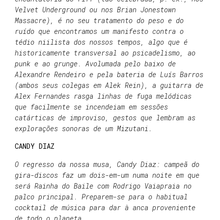
Velvet Underground ou nos Brian Jonestown
Massacre), é no seu tratamento do peso e do
ruído que encontramos um manifesto contra o
tédio niilista dos nossos tempos, algo que é
historicamente transversal ao psicadelismo, ao
punk e ao grunge. Avolumada pelo baixo de
Alexandre Rendeiro e pela bateria de Luís Barros
(ambos seus colegas em Alek Rein), a guitarra de
Alex Fernandes rasga linhas de fuga melódicas
que facilmente se incendeiam em sessões
catárticas de improviso, gestos que lembram
as
explorações sonoras de um Mizutani.
CANDY DIAZ
O regresso da nossa musa, Candy Diaz: campeã do
gira-discos faz um dois-em-um numa noite em que
será Rainha do Baile com Rodrigo Vaiapraia no
palco principal. Preparem-se para o habitual
cocktail de música para dar à anca proveniente
de todo o planeta.