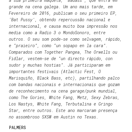
a sua primeira maqueta, ‘Badass’, que entra em
grande na cena galega. Um ano mais tarde, em
Fevereiro de 2016, publicam o seu primeiro EP,
‘Bat Pussy’, obtendo repercussão nacional e
internacional, e causa muito boa impressão nos
media como a Radio 3 o MondoSonoro, entre
outros. O seu som pode-se como selvagem, rápido,
e “praieiro”, como “un sopapo en la cara”.
Comparados com Together Pangea, The Orwells ou
Fidlar, vestem-se de “un directo rápido, con
sudor y muchas hostias”. Já participaram em
importantes festivais (Atlactic Fest, O
Marisquiño, Black Bass, etc), partilhando palco
com bandas nacionais e internacionais que gozam
de reconhecimento na cena garage/punk mundial,
como The Gories, White Fang, Metz, Sexy Zebras,
Los Nastys, White Fang, Terbutalina e Gringo
Star, entre outros. Este ano marcaram presença
no assombroso SXSW em Austin no Texas.
PALMERS