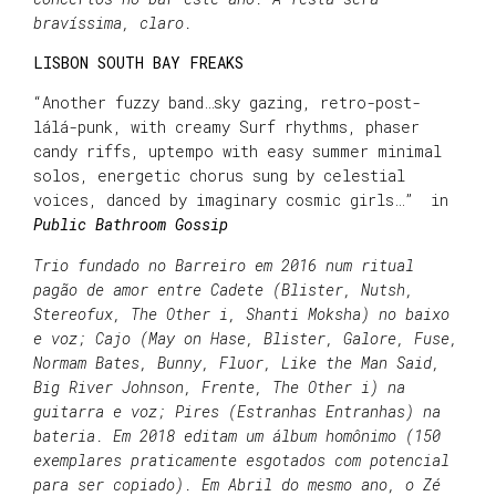
bravíssima, claro.
LISBON SOUTH BAY FREAKS
“Another fuzzy band…sky gazing, retro-post-
lálá-punk, with creamy Surf rhythms, phaser
candy riffs, uptempo with easy summer minimal
solos, energetic chorus sung by celestial
voices, danced by imaginary cosmic girls…” in
Public Bathroom Gossip
Trio fundado no Barreiro em 2016 num ritual
pagão de amor entre Cadete (Blister, Nutsh,
Stereofux, The Other i, Shanti Moksha) no baixo
e voz; Cajo (May on Hase, Blister, Galore, Fuse,
Normam Bates, Bunny, Fluor, Like the Man Said,
Big River Johnson, Frente, The Other i) na
guitarra e voz; Pires (Estranhas Entranhas) na
bateria.
Em 2018 editam um álbum homônimo (150
exemplares praticamente esgotados com potencial
para ser copiado). Em Abril do mesmo ano, o Zé