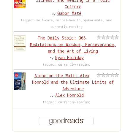
Illness, and Healing in a Toxic
Culture
Gabor Maté
by
tagged: self-care, mental-health, gabor-maté, and
currently-reading
The Daily Stoic: 366
Meditations on Wisdom, Perseverance,
and the Art of Living
Ryan Holiday
by
tagged: currently-reading
Alone on the Wall: Alex
Honnold and the Ultimate Limits of
Adventure
Alex Honnold
by
tagged: currently-reading