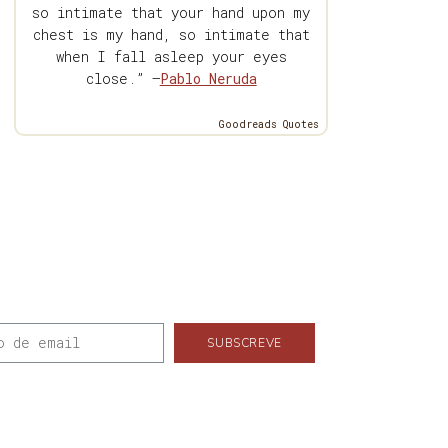
so intimate that your hand upon my
chest is my hand, so intimate that
when I fall asleep your eyes
close.” —
Pablo Neruda
Goodreads Quotes
SUBSCREVE